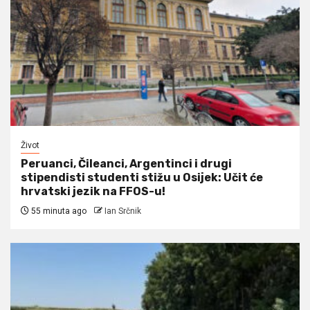
Život
Peruanci, Čileanci, Argentinci i drugi
stipendisti studenti stižu u Osijek: Učit će
hrvatski jezik na FFOS-u!
55 minuta ago
Ian Srčnik