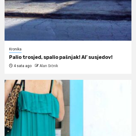
Kronika
Palio trosjed, spalio pašnjak! Al’ susjedov!
4 sata ago
Alan Srčnik