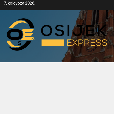
Skip
7. kolovoza 2026.
to
content