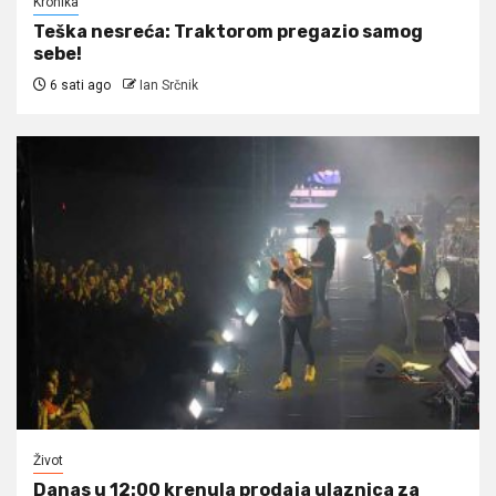
Kronika
Teška nesreća: Traktorom pregazio samog
sebe!
6 sati ago
Ian Srčnik
Život
Danas u 12:00 krenula prodaja ulaznica za