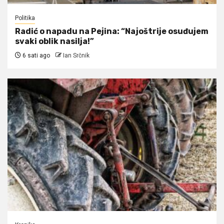
Politika
Radić o napadu na Pejina: “Najoštrije osuđujem
svaki oblik nasilja!”
6 sati ago
Ian Srčnik