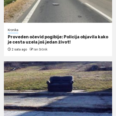
Kronika
Proveden očevid pogibije: Policija objavila kako
je cesta uzela još jedan život!
2 sata ago
Ian Srčnik