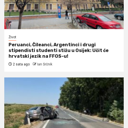
Život
Peruanci, Čileanci, Argentinci i drugi
stipendisti studenti stižu u Osijek: Učit će
hrvatski jezik na FFOS-u!
2 sata ago
Ian Srčnik