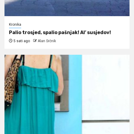
Kronika
Palio trosjed, spalio pašnjak! Al’ susjedov!
5 sati ago
Alan Srčnik