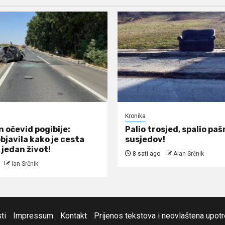
Kronika
 očevid pogibije:
Palio trosjed, spalio pašn
objavila kako je cesta
susjedov!
 jedan život!
8 sati ago
Alan Srčnik
Ian Srčnik
ti
Impressum
Kontakt
Prijenos tekstova i neovlaštena upot