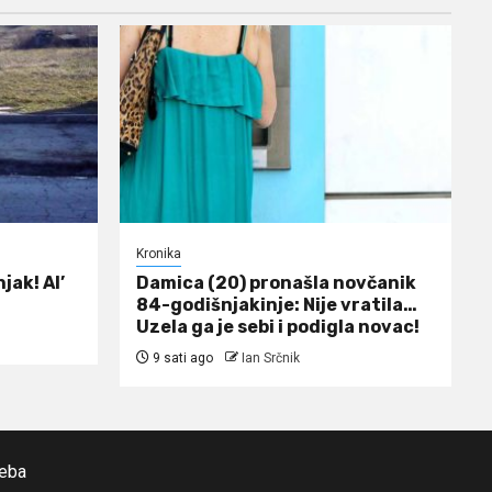
Kronika
jak! Al’
Damica (20) pronašla novčanik
84-godišnjakinje: Nije vratila…
Uzela ga je sebi i podigla novac!
9 sati ago
Ian Srčnik
reba