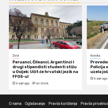
Život
Kronika
Peruanci, Čileanci, Argentinci i
Proveden
drugi stipendisti studenti stižu
Policija 
u Osijek: Učit će hrvatski jezik na
uzela još
FFOS-u!
6 sati ago
6 sati ago
Ian Srčnik
O nama
Oglašavanje
Pravila korištenja
Pravila privatnos