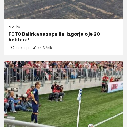
Kronika
FOTO Balirka se zapalila: Izgorjelo je 20
hektara!
3 sata ago
Ian Srčnik