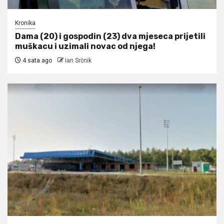
Kronika
Dama (20) i gospodin (23) dva mjeseca prijetili
muškacu i uzimali novac od njega!
4 sata ago
Ian Srčnik