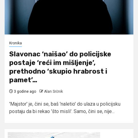
Kronika
Slavonac ‘naišao’ do policijske
postaje ‘reći im mišljenje’,
prethodno ‘skupio hrabrost i
pamet’…
3 godine ago
Alan Srčnik
'Majstor' je, čini se, baš 'naletio' do ulaza u policijsku
postaju da bi rekao 'što misli'. Samo, čini se, nije...