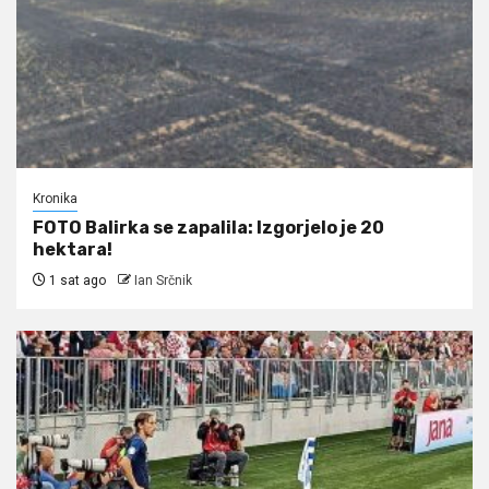
Kronika
FOTO Balirka se zapalila: Izgorjelo je 20
hektara!
1 sat ago
Ian Srčnik