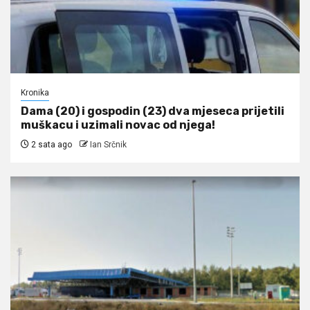
Kronika
Dama (20) i gospodin (23) dva mjeseca prijetili
muškacu i uzimali novac od njega!
2 sata ago
Ian Srčnik