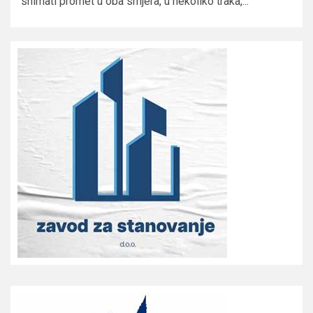
snimati promet u oba smjera, u nekoliko traka,...