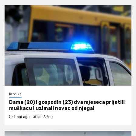
Kronika
Dama (20) i gospodin (23) dva mjeseca prijetili
muškacu i uzimali novac od njega!
1 sat ago
Ian Srčnik