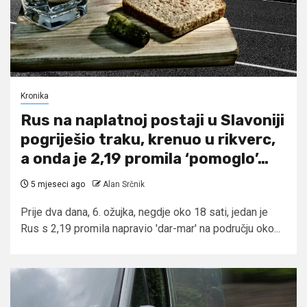
Kronika
Rus na naplatnoj postaji u Slavoniji
pogriješio traku, krenuo u rikverc,
a onda je 2,19 promila ‘pomoglo’…
5 mjeseci ago
Alan Srčnik
Prije dva dana, 6. ožujka, negdje oko 18 sati, jedan je
Rus s 2,19 promila napravio 'dar-mar' na području oko...