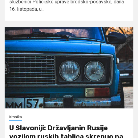
službenici Policijske uprave brodsko-posavske, dana
16. listopada, u...
Kronika
U Slavoniji: Državljanin Rusije
vozilom ruskih tablica skrenuo na