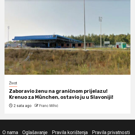
Život
Zaboravio ženu na graničnom prijelazu!
Krenuo za München, ostavio ju u Slavoniji!
2 sata ago
Franc Mihić
O nama
Oglašavanje
Pravila korištenja
Pravila privatnosti