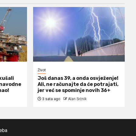
Život
kušali
Još danas 39, a onda osvježenje!
m navodne
Ali, ne računajte da će potrajati,
mao!
jer već se spominje novih 36+
3 sata ago
Alan Srčnik
reba