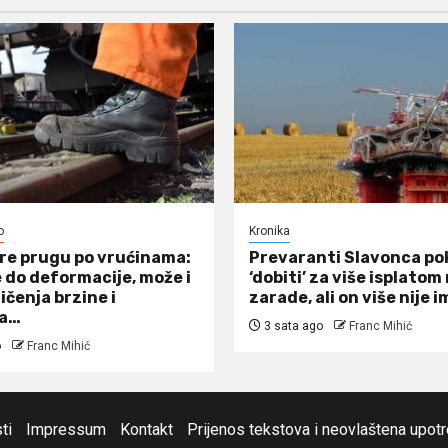
o
Kronika
re prugu po vrućinama:
Prevaranti Slavonca po
 do deformacije, može i
‘dobiti’ za više isplato
ičenja brzine i
zarade, ali on više nije i
ja…
3 sata ago
Franc Mihić
o
Franc Mihić
ti
Impressum
Kontakt
Prijenos tekstova i neovlaštena upot