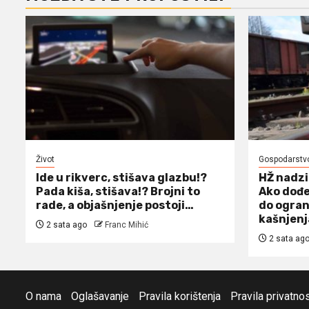
Život
Gospodarstv
Ide u rikverc, stišava glazbu!?
HŽ nadzi
Pada kiša, stišava!? Brojni to
Ako dođe
rade, a objašnjenje postoji…
do ogran
kašnjen
2 sata ago
Franc Mihić
2 sata ag
O nama
Oglašavanje
Pravila korištenja
Pravila privatnos