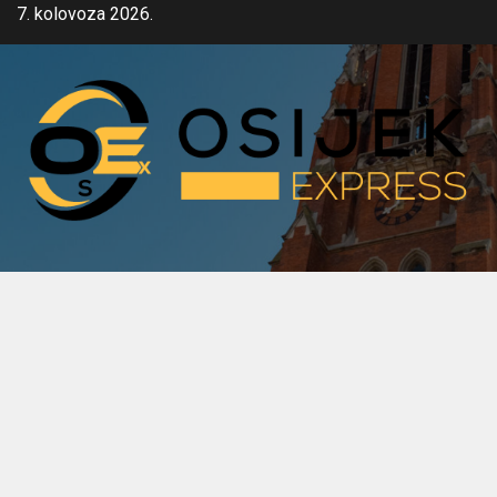
Skip
7. kolovoza 2026.
to
content