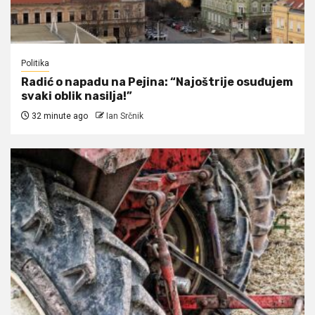
Politika
Radić o napadu na Pejina: “Najoštrije osuđujem
svaki oblik nasilja!”
32 minute ago
Ian Srčnik