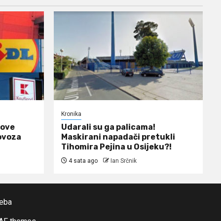
Kronika
 ove
Udarali su ga palicama!
lovoza
Maskirani napadači pretukli
Tihomira Pejina u Osijeku?!
4 sata ago
Ian Srčnik
reba