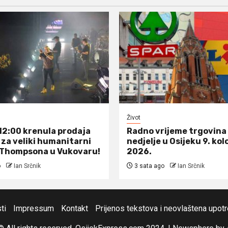
Život
12:00 krenula prodaja
Radno vrijeme trgovina
 za veliki humanitarni
nedjelje u Osijeku 9. ko
 Thompsona u Vukovaru!
2026.
o
Ian Srčnik
3 sata ago
Ian Srčnik
ti
Impressum
Kontakt
Prijenos tekstova i neovlaštena upot