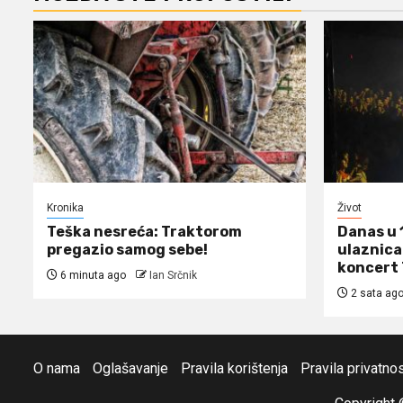
Kronika
Život
Teška nesreća: Traktorom
Danas u 
pregazio samog sebe!
ulaznica
koncert
6 minuta ago
Ian Srčnik
2 sata ag
O nama
Oglašavanje
Pravila korištenja
Pravila privatnos