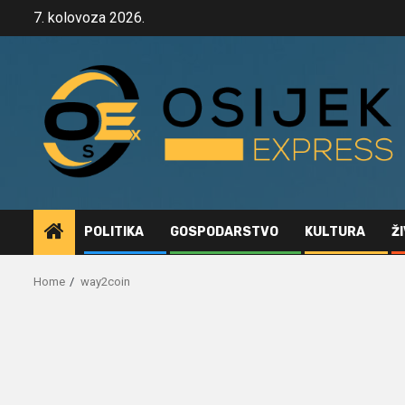
Skip
7. kolovoza 2026.
to
content
POLITIKA
GOSPODARSTVO
KULTURA
Ž
Home
way2coin