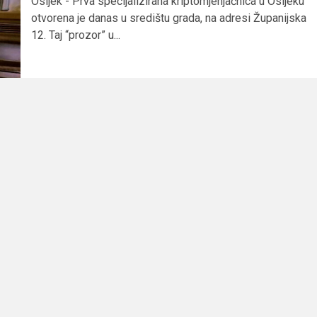
Osijek - Prva specijalizirana kriptomjenjačnica u Osijeku
otvorena je danas u središtu grada, na adresi Županijska
12. Taj “prozor” u...