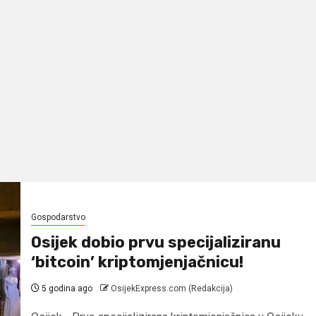
Gospodarstvo
Osijek dobio prvu specijaliziranu
‘bitcoin’ kriptomjenjačnicu!
5 godina ago
OsijekExpress.com (Redakcija)