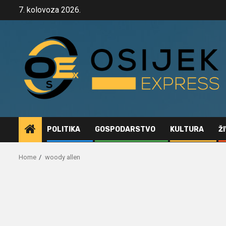
Skip
7. kolovoza 2026.
to
content
POLITIKA
GOSPODARSTVO
KULTURA
Ž
Home
woody allen