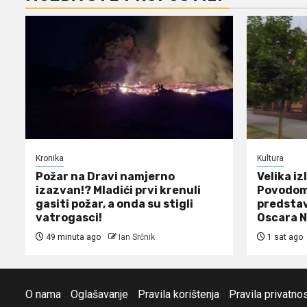
Kronika
Kultura
Požar na Dravi namjerno
Velika iz
izazvan!? Mladići prvi krenuli
Povodom 
gasiti požar, a onda su stigli
predstavl
vatrogasci!
Oscara 
49 minuta ago
Ian Srčnik
1 sat ago
O nama
Oglašavanje
Pravila korištenja
Pravila privatnos