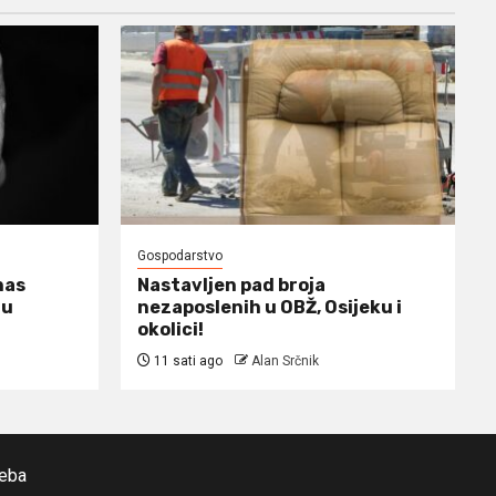
Gospodarstvo
nas
Nastavljen pad broja
 u
nezaposlenih u OBŽ, Osijeku i
okolici!
11 sati ago
Alan Srčnik
reba