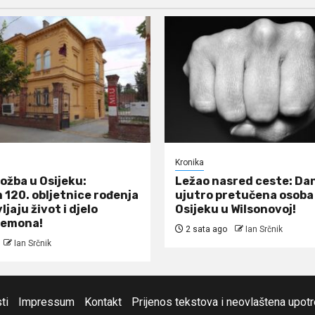
Kronika
ložba u Osijeku:
Ležao nasred ceste: Da
120. obljetnice rođenja
ujutro pretučena osoba
jaju život i djelo
Osijeku u Wilsonovoj!
Nemona!
2 sata ago
Ian Srčnik
Ian Srčnik
ti
Impressum
Kontakt
Prijenos tekstova i neovlaštena upot