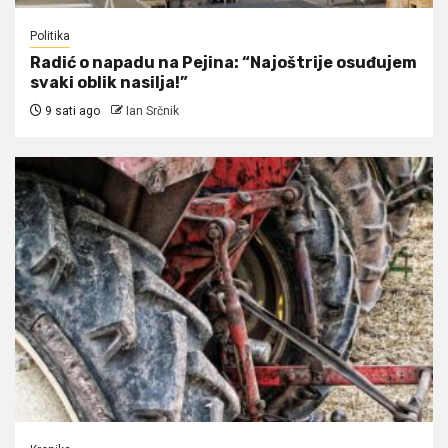
Politika
Radić o napadu na Pejina: “Najoštrije osuđujem
svaki oblik nasilja!”
9 sati ago
Ian Srčnik