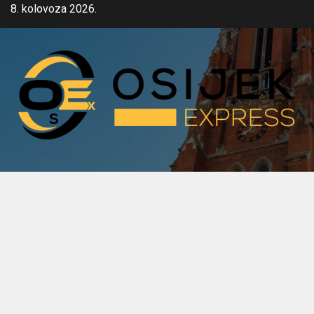
Skip
8. kolovoza 2026.
to
content