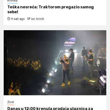
Kronika
Teška nesreća: Traktorom pregazio samog
sebe!
9 sati ago
Ian Srčnik
Život
Danas u 12:00 krenula prodaja ulaznica za