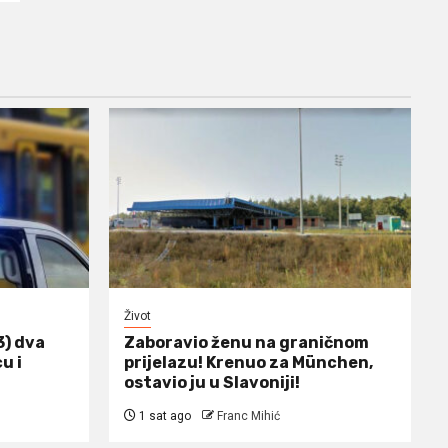
Život
3) dva
Zaboravio ženu na graničnom
u i
prijelazu! Krenuo za München,
ostavio ju u Slavoniji!
1 sat ago
Franc Mihić