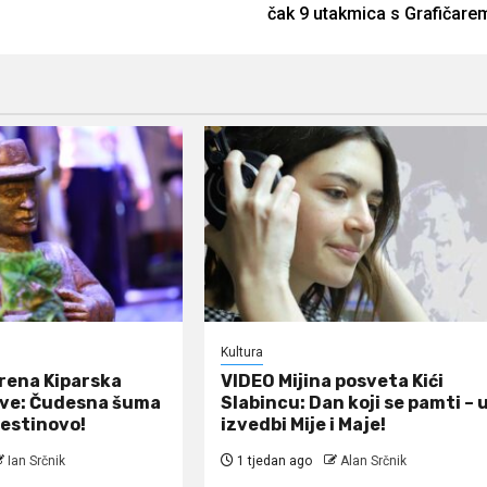
čak 9 utakmica s Grafičare
Kultura
rena Kiparska
VIDEO Mijina posveta Kići
ive: Čudesna šuma
Slabincu: Dan koji se pamti – 
nestinovo!
izvedbi Mije i Maje!
Ian Srčnik
1 tjedan ago
Alan Srčnik