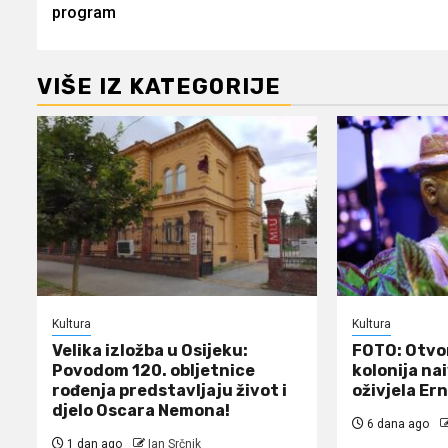
navigation
program
VIŠE IZ KATEGORIJE
Kultura
Kultura
Velika izložba u Osijeku:
FOTO: Otvo
Povodom 120. obljetnice
kolonija na
rođenja predstavljaju život i
oživjela Er
djelo Oscara Nemona!
6 dana ago
1 dan ago
Ian Srčnik