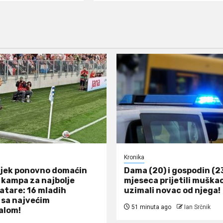
Kronika
jek ponovno domaćin
Dama (20) i gospodin (2
kampa za najbolje
mjeseca prijetili muškac
atare: 16 mladih
uzimali novac od njega!
sa najvećim
51 minuta ago
Ian Srčnik
alom!