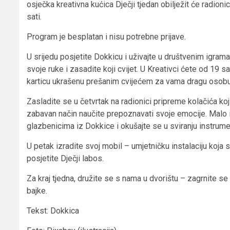
osječka kreativna kućica Dječji tjedan obilježit će radion
sati.
Program je besplatan i nisu potrebne prijave.
U srijedu posjetite Dokkicu i uživajte u društvenim igrama z
svoje ruke i zasadite koji cvijet. U Kreativci ćete od 19 sa
karticu ukrašenu prešanim cvijećem za vama dragu osobu
Zasladite se u četvrtak na radionici pripreme kolačića koj
zabavan način naučite prepoznavati svoje emocije. Malo 
glazbenicima iz Dokkice i okušajte se u sviranju instrume
U petak izradite svoj mobil – umjetničku instalaciju koja 
posjetite Dječji labos.
Za kraj tjedna, družite se s nama u dvorištu – zagrnite se 
bajke.
Tekst: Dokkica