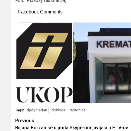
Foto: Pixabay (ilustracija)
Facebook Comments
dječji tjedan
dokkica
radionice
Tags:
Post
Previous
Biljana Borzan se s poda Skype-om javljala u HTV-ov