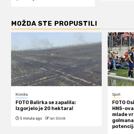
MOŽDA STE PROPUSTILI
Kronika
Sport
FOTO Balirka se zapalila:
FOTO Osi
Izgorjelo je 20 hektara!
HNS-ova 
mlade vr
5 minuta ago
Ian Srčnik
golmana 
potencij