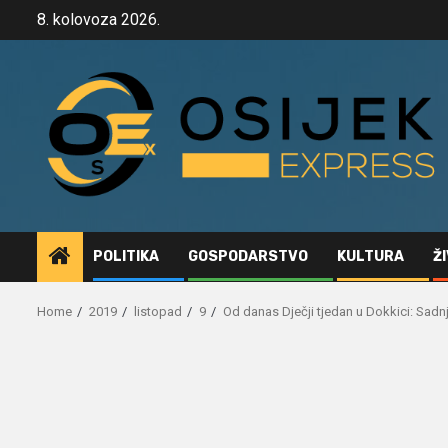
Skip
8. kolovoza 2026.
to
content
POLITIKA
GOSPODARSTVO
KULTURA
Ž
Home
2019
listopad
9
Od danas Dječji tjedan u Dokkici: Sadnj