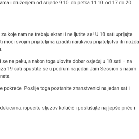
icama i druženjem od srijede 9.10. do petka 11.10. od 17 do 20
a koje nam ne trebaju ekrani i ne ljutite se! U 18 sati uprljajte
ti moći svojim prijateljima izraditi narukvicu prijateljstva ili možda
.
i se ne peku, a nakon toga ulovite dobar osjećaj u 18 sati – na
iza 19 sati spustite se u podrum na jedan Jam Session s našim
nata.
se pokreće. Poslije toga postanite znanstvenici na jedan sat i
dekicama, ispecite sljezov kolačić i poslušajte najljepše priče i