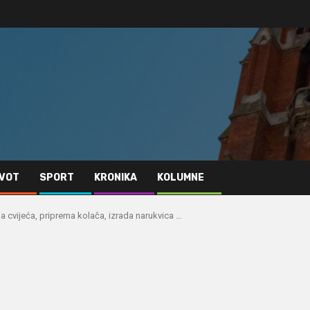
IVOT
SPORT
KRONIKA
KOLUMNE
a cvijeća, priprema kolača, izrada narukvica …