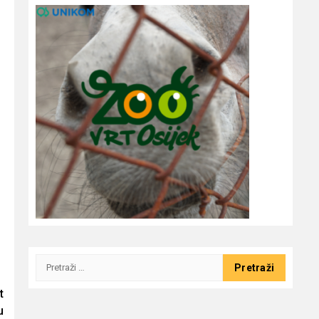
Pretraži:
t
u