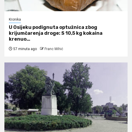
Kronika
U Osijeku podignuta optužnica zbog
krijumčarenja droge: S 10,5 kg kokaina
krenuo…
57 minuta ago
Franc Mihić