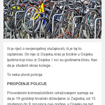
Ili je riječ o nevjerojatnoj slučajnosti, ili je taj to
isplanirao. On nije iz Osijeka, krao je bicikle u Osijeku
ljudima koji nisu iz Osijeka. I svi su godinama blizu. Kao
da je student okrao kolege…
To neka utvrdi policija.
PRIOPĆENJE POLICIJE
Provedenim kriminalističkim istraživanjem sumnja se
da je 19-godišnji hrvatski državljanin iz Zagreba, od 15.
studenog do 9. prosinca ove godine, u Osijeku na pet