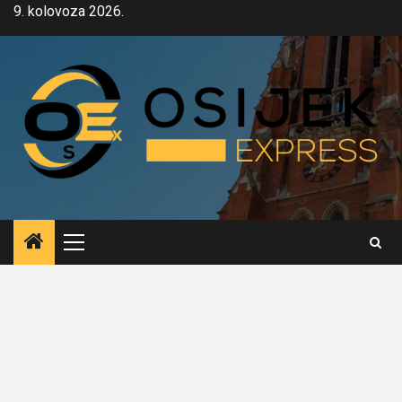
Skip
9. kolovoza 2026.
to
content
Primary
Menu