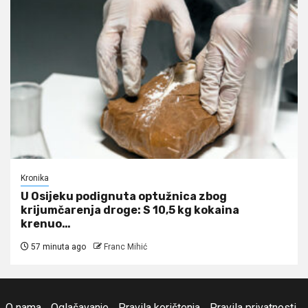
Kronika
U Osijeku podignuta optužnica zbog
krijumčarenja droge: S 10,5 kg kokaina
krenuo…
57 minuta ago
Franc Mihić
O nama
Oglašavanje
Pravila korištenja
Pravila privatnosti