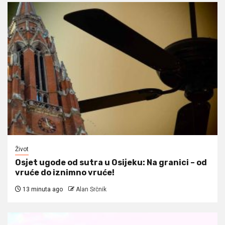
Život
Osjet ugode od sutra u Osijeku: Na granici – od
vruće do iznimno vruće!
13 minuta ago
Alan Srčnik