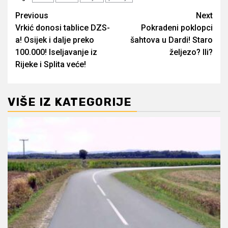
Post
Previous
Next
Vrkić donosi tablice DZS-
Pokradeni poklopci
navigation
a! Osijek i dalje preko
šahtova u Dardi! Staro
100.000! Iseljavanje iz
željezo? Ili?
Rijeke i Splita veće!
VIŠE IZ KATEGORIJE