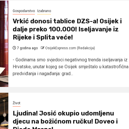
Gospodarstvo
Izabrano
Vrkić donosi tablice DZS-a! Osijek i
dalje preko 100.000! Iseljavanje iz
Rijeke i Splita veće!
7 godina ago
OsijekExpress.com (Redakcija)
- Godinama smo svjedoci negativnog trenda iseljavanja iz
Hrvatske, unutar kojeg se Osijek smještalo u katastrofična
predviđanja i nagađanja: grad...
Život
Ljudina! Josić okupio udomljenu
djecu na božićnom ručku! Doveo i