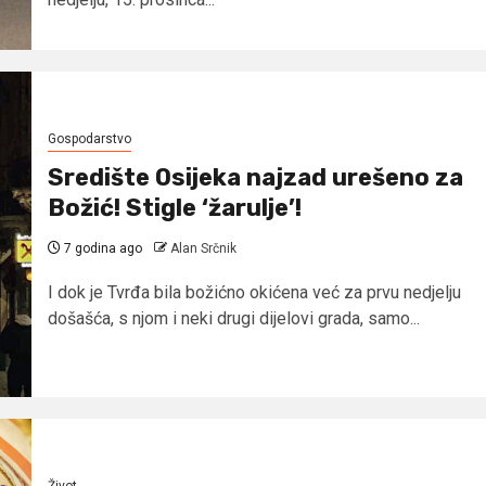
Gospodarstvo
Središte Osijeka najzad urešeno za
Božić! Stigle ‘žarulje’!
7 godina ago
Alan Srčnik
I dok je Tvrđa bila božićno okićena već za prvu nedjelju
došašća, s njom i neki drugi dijelovi grada, samo...