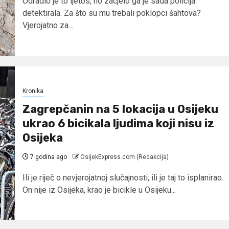
Odradio je to ljetos, no zacjelo ga je sada policija
detektirala. Za što su mu trebali poklopci šahtova?
Vjerojatno za...
Kronika
Zagrepčanin na 5 lokacija u Osijeku
ukrao 6 bicikala ljudima koji nisu iz
Osijeka
7 godina ago
OsijekExpress.com (Redakcija)
Ili je riječ o nevjerojatnoj slučajnosti, ili je taj to isplanirao.
On nije iz Osijeka, krao je bicikle u Osijeku...