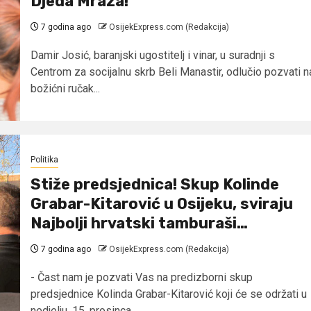
Djeda Mraza!
7 godina ago
OsijekExpress.com (Redakcija)
Damir Josić, baranjski ugostitelj i vinar, u suradnji s
Centrom za socijalnu skrb Beli Manastir, odlučio pozvati n
božićni ručak...
Politika
Stiže predsjednica! Skup Kolinde
Grabar-Kitarović u Osijeku, sviraju
Najbolji hrvatski tamburaši…
7 godina ago
OsijekExpress.com (Redakcija)
- Čast nam je pozvati Vas na predizborni skup
predsjednice Kolinda Grabar-Kitarović koji će se održati u
nedjelju, 15. prosinca...