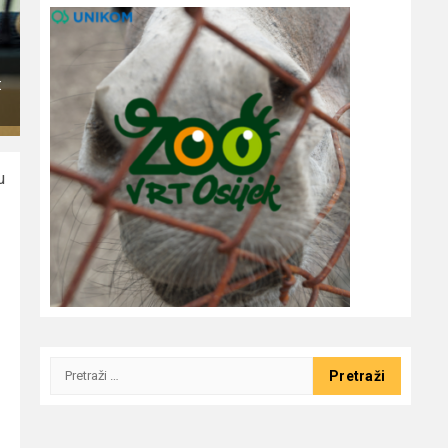
:
u
Pretraži: