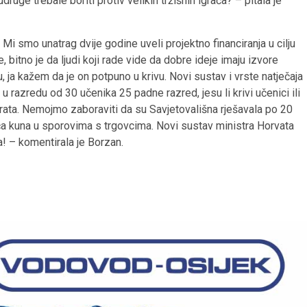
uge trebale boriti protiv velikih tržišnih igrača? – pitala je
 Mi smo unatrag dvije godine uveli projektno financiranja u cilju
, bitno je da ljudi koji rade vide da dobre ideje imaju izvore
, ja kažem da je on potpuno u krivu. Novi sustav i vrste natječaja
 razredu od 30 učenika 25 padne razred, jesu li krivi učenici ili
vrata. Nemojmo zaboraviti da su Savjetovališna rješavala po 20
uća kuna u sporovima s trgovcima. Novi sustav ministra Horvata
 – komentirala je Borzan.