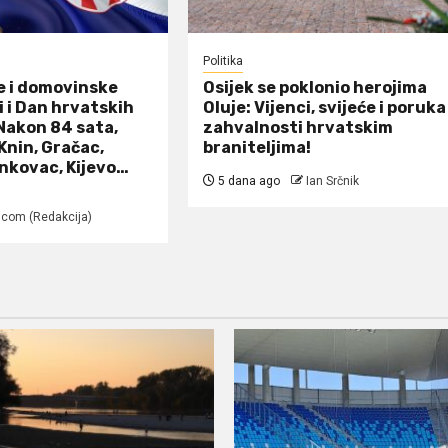
Politika
e i domovinske
Osijek se poklonio herojima
 i Dan hrvatskih
Oluje: Vijenci, svijeće i poruka
 Nakon 84 sata,
zahvalnosti hrvatskim
Knin, Gračac,
braniteljima!
nkovac, Kijevo…
5 dana ago
Ian Srčnik
.com (Redakcija)