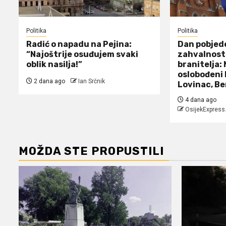
Politika
Politika
Radić o napadu na Pejina:
Dan pobjed
“Najoštrije osuđujem svaki
zahvalnosti
oblik nasilja!”
branitelja:
oslobođeni 
2 dana ago
Ian Srčnik
Lovinac, Be
4 dana ago
OsijekExpress
MOŽDA STE PROPUSTILI