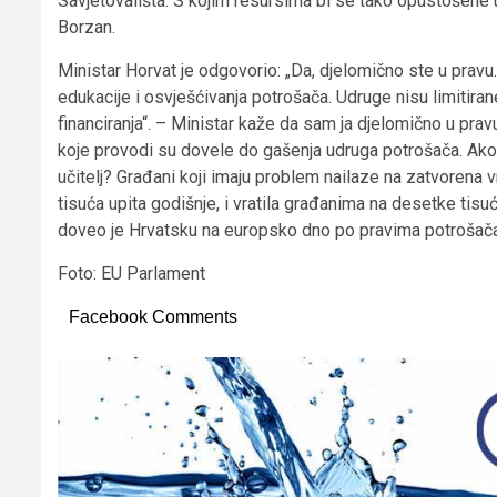
Savjetovališta. S kojim resursima bi se tako opustošene udr
Borzan.
Ministar Horvat je odgovorio: „Da, djelomično ste u pravu.
edukacije i osvješćivanja potrošača. Udruge nisu limitirane
financiranja“. – Ministar kaže da sam ja djelomično u pravu
koje provodi su dovele do gašenja udruga potrošača. Ako u
učitelj? Građani koji imaju problem nailaze na zatvorena 
tisuća upita godišnje, i vratila građanima na desetke tis
doveo je Hrvatsku na europsko dno po pravima potrošača!
Foto: EU Parlament
Facebook Comments