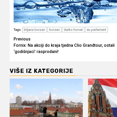
biljana borzan
borzan
darko horvat
eu parlament
Tags:
Post
Previous
Fornix: Na akciji do kraja tjedna Clio Grandtour, ostali
navigation
‘godišnjaci’ rasprodani!
VIŠE IZ KATEGORIJE