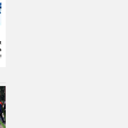
t
a
!