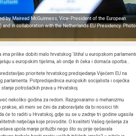
ed by Mairead McGuinness, Vice-President of the European
and in collaboration with the Netherlands EU Presidency. Photo
 ima prilike dobiti malo hrvatskog ‘štiha’ u europskom parlament
djeluju u europskim tijelima, ali ondje ih čeka i domaća oporba…
redstavljao prioritete hrvatskog predsjedanja Vijećem EU na
og parlamenta. Potpredsjednica europskih socijalista i osječka
 stanje potrošačkih prava u Hrvatskoj.
 već nekoliko godina za redom. Razgovaramo o mehanizmu
rakse, ali meni se čini da zaboravljate da bi nosioci tih
 će to raditi u Hrvatskoj, gdje su se u zadnje tri godine ugasila
itetnih natječaja koje provodite. O kvaliteti Vašeg rješenja za
ješava upola manje pritužbi nego što su prije rješavala