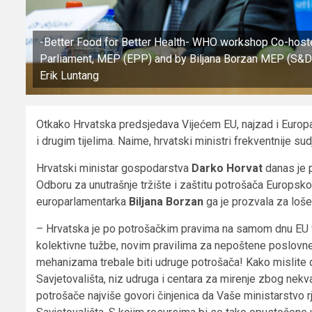
-Better Food for Better Health- WHO workshop Co-host
Parliament, MEP (EPP) and by Biljana Borzan MEP (S&D) 
Erik Luntang
Otkako Hrvatska predsjedava Vijećem EU, najzad i Europa
i drugim tijelima. Naime, hrvatski ministri frekventnije su
Hrvatski ministar gospodarstva
Darko Horvat
danas je p
Odboru za unutrašnje tržište i zaštitu potrošača Europsk
europarlamentarka
Biljana Borzan
ga je prozvala za loše
– Hrvatska je po potrošačkim pravima na samom dnu EU
kolektivne tužbe, novim pravilima za nepoštene poslovne p
mehanizama trebale biti udruge potrošača! Kako mislite da
Savjetovališta, niz udruga i centara za mirenje zbog nekval
potrošače najviše govori činjenica da Vaše ministarstvo r