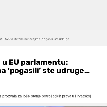
ntu: Nekvalitetnim natječajima ‘pogasili’ ste udruge…
a u EU parlamentu:
a ‘pogasili’ ste udruge…
e prozvala za loše stanje potrošačkih prava u Hrvatskoj.