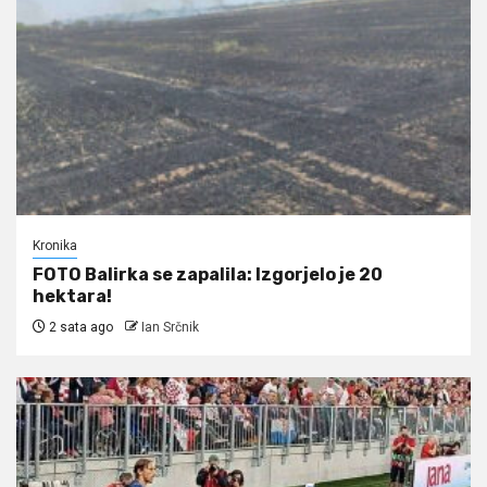
Kronika
FOTO Balirka se zapalila: Izgorjelo je 20
hektara!
2 sata ago
Ian Srčnik