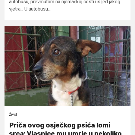
autobusu, prevrnutom na njemačkoj cesti usljed jakog
vjetra... U autobusu...
Život
Priča ovog osječkog psića lomi
srca: Vlasnice mu umrle u nekoliko