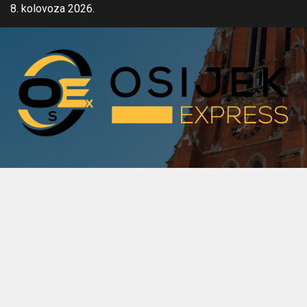
Skip
8. kolovoza 2026.
to
content