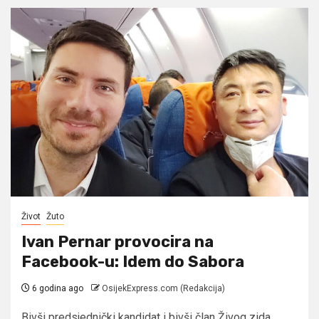
Život
Žuto
Ivan Pernar provocira na
Facebook-u: Idem do Sabora
6 godina ago
OsijekExpress.com (Redakcija)
Bivši predsjednički kandidat i bivši član Živog zida,