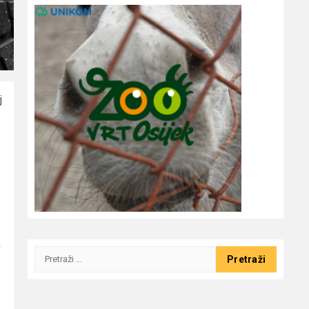
j
0
Pretraži: