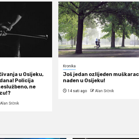
Kronika
ivanja u Osijeku,
Još jedan ozlijeđen muškara
 dana! Policija
nađen u Osijeku!
neslužbeno, ne
14 sati ago
Alan Srčnik
zu!?
Alan Srčnik