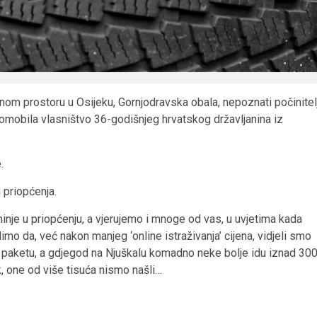
lišnom prostoru u Osijeku, Gornjodravska obala, nepoznati počinitel
tomobila vlasništvo 36-godišnjeg hrvatskog državljanina iz
.
 priopćenja.
inje u priopćenju, a vjerujemo i mnoge od vas, u uvjetima kada
mo da, već nakon manjeg ‘online istraživanja’ cijena, vidjeli smo
po paketu, a gdjegod na Njuškalu komadno neke bolje idu iznad 30
k, one od više tisuća nismo našli…