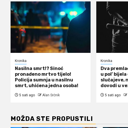
Kronika
Kronika
Nasilna smrt!? Sinoć
Dva premlać
pronađeno mrtvo tijelo!
u pol’ bijela
Policija sumnja u nasilnu
slučajeve, 
smrt, uhićena jedna osoba!
dovodi u ve
5 sati ago
Alan Srčnik
5 sati ago
MOŽDA STE PROPUSTILI