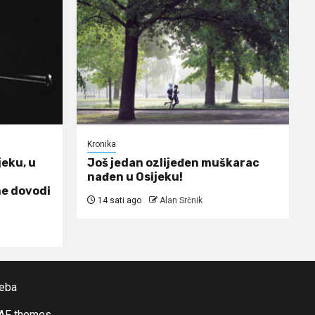
Kronika
jeku, u
Još jedan ozlijeđen muškarac
nađen u Osijeku!
ne dovodi
14 sati ago
Alan Srčnik
reba
AF themes.