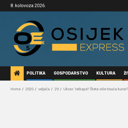
Skip
8. kolovoza 2026.
to
content
POLITIKA
GOSPODARSTVO
KULTURA
Ž
Home
2020
veljača
29
Ukrao ‘ratkape’! Šteta više tisuća kuna!