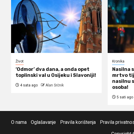
Život
Kronika
‘Odmor’ dva dana, a onda opet
Nasilna 
toplinski val u Osijeku i Slavoniji!
mrtvo tij
nasilnu 
4 sata ago
Alan Srčnik
osoba!
5 sati ago
O nama
Oglašavanje
Pravila korištenja
Pravila privatnos
Copyright 