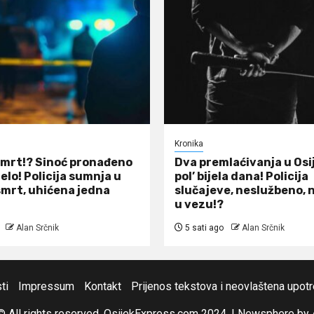
Kronika
smrt!? Sinoć pronađeno
Dva premlaćivanja u Osi
elo! Policija sumnja u
pol’ bijela dana! Policija
smrt, uhićena jedna
slučajeve, neslužbeno, 
u vezu!?
Alan Srčnik
5 sati ago
Alan Srčnik
ti
Impressum
Kontakt
Prijenos tekstova i neovlaštena upot
© All rights reserved. OsijekExpress.com 2024.
|
Newsphere
by 