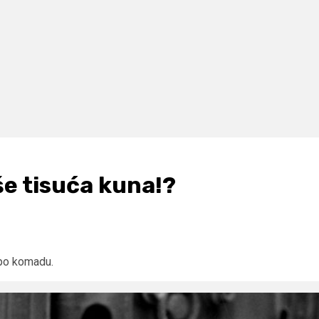
še tisuća kuna!?
 po komadu.