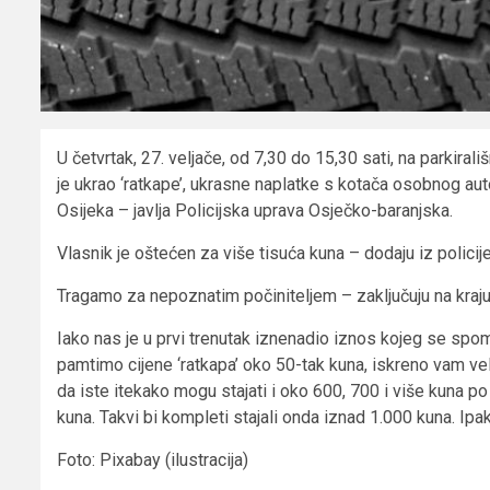
U četvrtak, 27. veljače, od 7,30 do 15,30 sati, na parkira
je ukrao ‘ratkape’, ukrasne naplatke s kotača osobnog au
Osijeka – javlja Policijska uprava Osječko-baranjska.
Vlasnik je oštećen za više tisuća kuna – dodaju iz policije
Tragamo za nepoznatim počiniteljem – zaključuju na kraju
Iako nas je u prvi trenutak iznenadio iznos kojeg se spom
pamtimo cijene ‘ratkapa’ oko 50-tak kuna, iskreno vam veli
da iste itekako mogu stajati i oko 600, 700 i više kuna 
kuna. Takvi bi kompleti stajali onda iznad 1.000 kuna. Ipa
Foto: Pixabay (ilustracija)