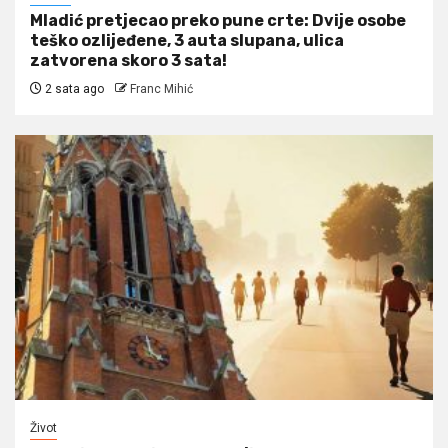
Mladić pretjecao preko pune crte: Dvije osobe
teško ozlijeđene, 3 auta slupana, ulica
zatvorena skoro 3 sata!
2 sata ago
Franc Mihić
Život