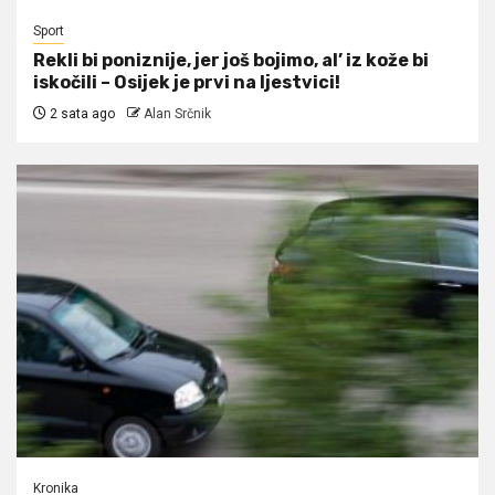
Sport
Rekli bi poniznije, jer još bojimo, al’ iz kože bi
iskočili – Osijek je prvi na ljestvici!
2 sata ago
Alan Srčnik
Kronika