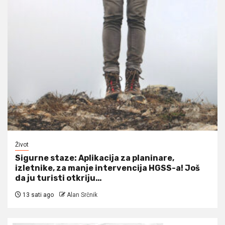
Život
Sigurne staze: Aplikacija za planinare,
izletnike, za manje intervencija HGSS-a! Još
da ju turisti otkriju…
13 sati ago
Alan Srčnik