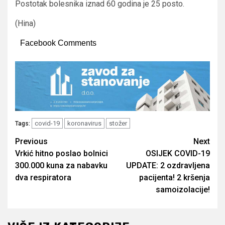
Postotak bolesnika iznad 60 godina je 25 posto.
(Hina)
Facebook Comments
covid-19
koronavirus
stožer
Tags:
Post
Previous
Next
Vrkić hitno poslao bolnici
OSIJEK COVID-19
navigation
300.000 kuna za nabavku
UPDATE: 2 ozdravljena
dva respiratora
pacijenta! 2 kršenja
samoizolacije!