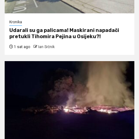
Kronika
Udarali su ga palicama! Maskirani napadači
pretukli Tihomira Pejina u Osijeku?!
1 sat ago
Ian Srčnik