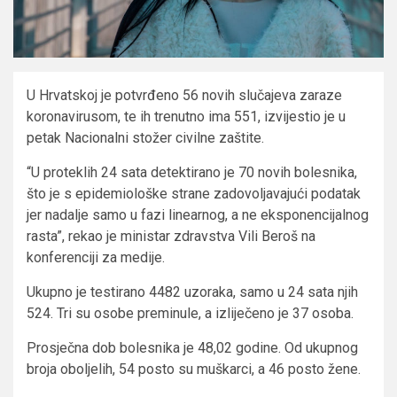
U Hrvatskoj je potvrđeno 56 novih slučajeva zaraze
koronavirusom, te ih trenutno ima 551, izvijestio je u
petak Nacionalni stožer civilne zaštite.
“U proteklih 24 sata detektirano je 70 novih bolesnika,
što je s epidemiološke strane zadovoljavajući podatak
jer nadalje samo u fazi linearnog, a ne eksponencijalnog
rasta”, rekao je ministar zdravstva Vili Beroš na
konferenciji za medije.
Ukupno je testirano 4482 uzoraka, samo u 24 sata njih
524. Tri su osobe preminule, a izliječeno je 37 osoba.
Prosječna dob bolesnika je 48,02 godine. Od ukupnog
broja oboljelih, 54 posto su muškarci, a 46 posto žene.