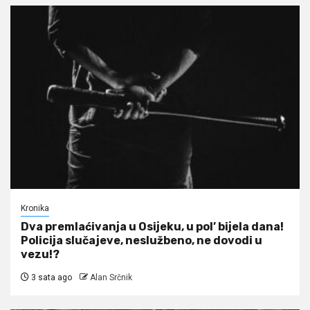
Kronika
Dva premlaćivanja u Osijeku, u pol’ bijela dana!
Policija slučajeve, neslužbeno, ne dovodi u
vezu!?
3 sata ago
Alan Srčnik