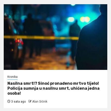
Kronika
Nasilna smrt!? Sinoć pronađeno mrtvo tijelo!
Policija sumnja u nasilnu smrt, uhićena jedna
osoba!
3 sata ago
Alan Srčnik