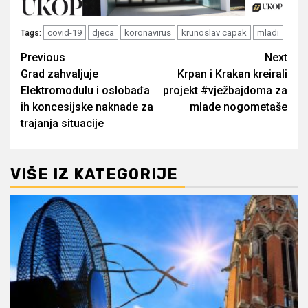
covid-19
djeca
koronavirus
krunoslav capak
mladi
Tags:
Post
Previous
Next
Grad zahvaljuje
Krpan i Krakan kreirali
navigation
Elektromodulu i oslobađa
projekt #vježbajdoma za
ih koncesijske naknade za
mlade nogometaše
trajanja situacije
VIŠE IZ KATEGORIJE