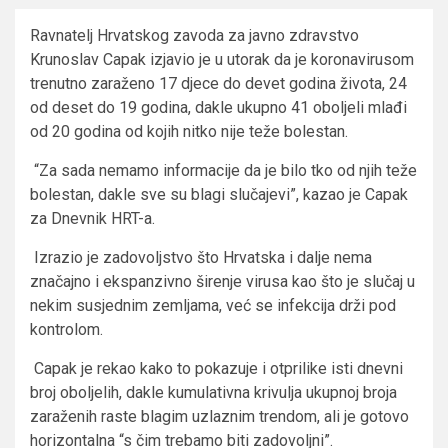
Ravnatelj Hrvatskog zavoda za javno zdravstvo
Krunoslav Capak izjavio je u utorak da je koronavirusom
trenutno zaraženo 17 djece do devet godina života, 24
od deset do 19 godina, dakle ukupno 41 oboljeli mlađi
od 20 godina od kojih nitko nije teže bolestan.
“Za sada nemamo informacije da je bilo tko od njih teže
bolestan, dakle sve su blagi slučajevi”, kazao je Capak
za Dnevnik HRT-a.
Izrazio je zadovoljstvo što Hrvatska i dalje nema
značajno i ekspanzivno širenje virusa kao što je slučaj u
nekim susjednim zemljama, već se infekcija drži pod
kontrolom.
Capak je rekao kako to pokazuje i otprilike isti dnevni
broj oboljelih, dakle kumulativna krivulja ukupnoj broja
zaraženih raste blagim uzlaznim trendom, ali je gotovo
horizontalna “s čim trebamo biti zadovoljni”.