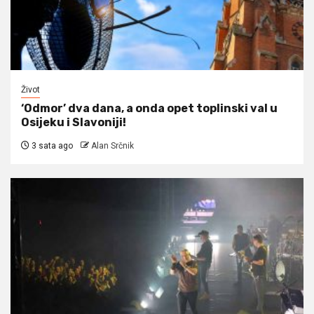
Život
‘Odmor’ dva dana, a onda opet toplinski val u
Osijeku i Slavoniji!
3 sata ago
Alan Srčnik