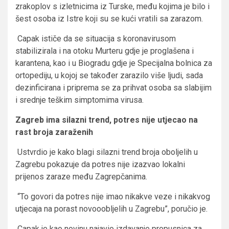
zrakoplov s izletnicima iz Turske, među kojima je bilo i
šest osoba iz Istre koji su se kući vratili sa zarazom.
Capak ističe da se situacija s koronavirusom
stabilizirala i na otoku Murteru gdje je proglašena i
karantena, kao i u Biogradu gdje je Specijalna bolnica za
ortopediju, u kojoj se također zarazilo više ljudi, sada
dezinficirana i priprema se za prihvat osoba sa slabijim
i srednje teškim simptomima virusa.
Zagreb ima silazni trend, potres nije utjecao na
rast broja zaraženih
Ustvrdio je kako blagi silazni trend broja oboljelih u
Zagrebu pokazuje da potres nije izazvao lokalni
prijenos zaraze među Zagrepčanima.
“To govori da potres nije imao nikakve veze i nikakvog
utjecaja na porast novooobljelih u Zagrebu”, poručio je.
Capak je kao novinu najavio izdavanje propusnica za