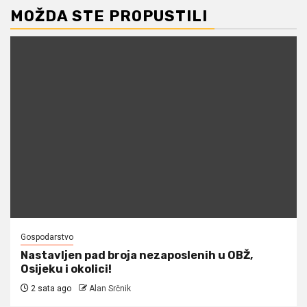
MOŽDA STE PROPUSTILI
Gospodarstvo
Nastavljen pad broja nezaposlenih u OBŽ,
Osijeku i okolici!
2 sata ago
Alan Srčnik