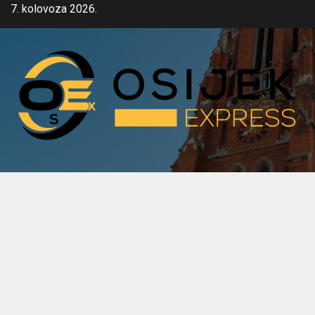
Skip
7. kolovoza 2026.
to
content