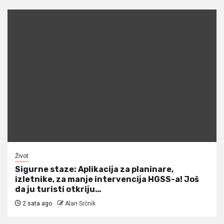
Život
Sigurne staze: Aplikacija za planinare,
izletnike, za manje intervencija HGSS-a! Još
da ju turisti otkriju…
2 sata ago
Alan Srčnik