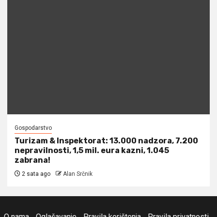
Gospodarstvo
Turizam & Inspektorat: 13.000 nadzora, 7.200
nepravilnosti, 1,5 mil. eura kazni, 1.045
zabrana!
2 sata ago
Alan Srčnik
O nama
Oglašavanje
Pravila korištenja
Pravila privatnosti