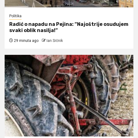
Politika
Radić o napadu na Pejina: “Najoštrije osuđujem
svaki oblik nasilja!”
29 minuta ago
Ian Srčnik