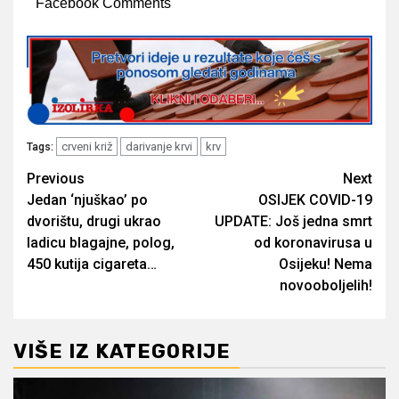
Facebook Comments
crveni križ
darivanje krvi
krv
Tags:
Post
Previous
Next
Jedan ‘njuškao’ po
OSIJEK COVID-19
navigation
dvorištu, drugi ukrao
UPDATE: Još jedna smrt
ladicu blagajne, polog,
od koronavirusa u
450 kutija cigareta…
Osijeku! Nema
novooboljelih!
VIŠE IZ KATEGORIJE