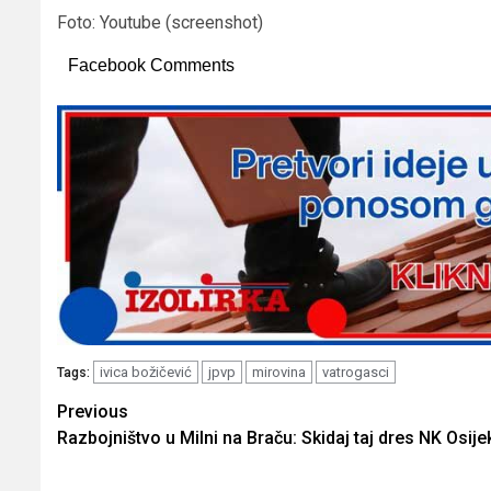
Foto: Youtube (screenshot)
Facebook Comments
ivica božičević
jpvp
mirovina
vatrogasci
Tags:
Post
Previous
Razbojništvo u Milni na Braču: Skidaj taj dres NK Osije
navigation