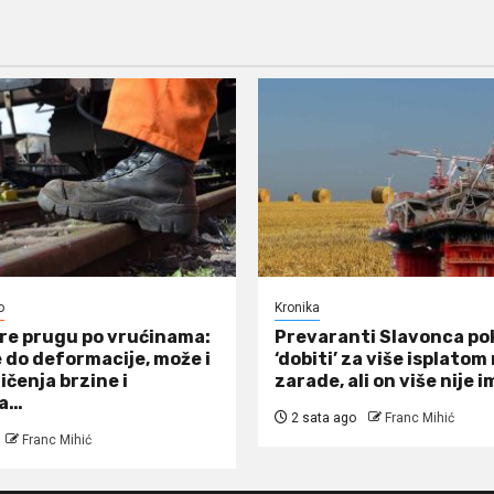
o
Kronika
re prugu po vrućinama:
Prevaranti Slavonca po
 do deformacije, može i
‘dobiti’ za više isplato
ičenja brzine i
zarade, ali on više nije i
ja…
2 sata ago
Franc Mihić
Franc Mihić