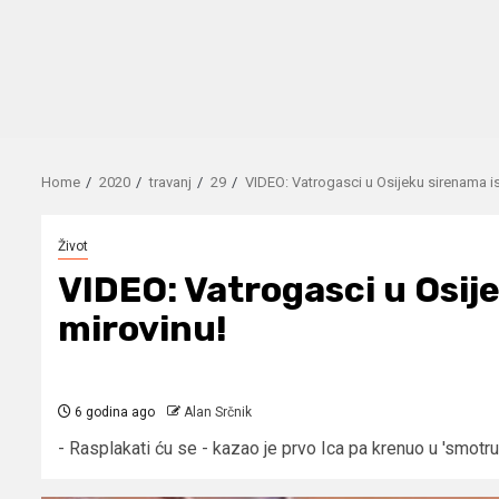
Home
2020
travanj
29
VIDEO: Vatrogasci u Osijeku sirenama isp
Život
VIDEO: Vatrogasci u Osije
mirovinu!
6 godina ago
Alan Srčnik
- Rasplakati ću se - kazao je prvo Ica pa krenuo u 'smotru' 