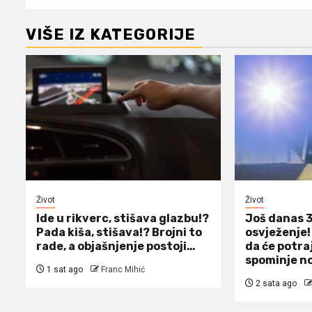
VIŠE IZ KATEGORIJE
Život
Život
Ide u rikverc, stišava glazbu!?
Još danas 3
Pada kiša, stišava!? Brojni to
osvježenje!
rade, a objašnjenje postoji…
da će potraj
spominje n
1 sat ago
Franc Mihić
2 sata ago