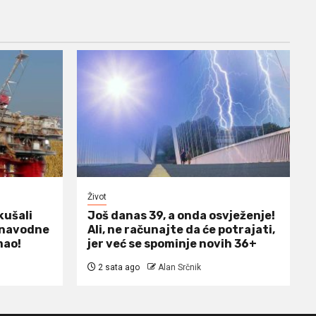
Život
kušali
Još danas 39, a onda osvježenje!
m navodne
Ali, ne računajte da će potrajati,
mao!
jer već se spominje novih 36+
2 sata ago
Alan Srčnik