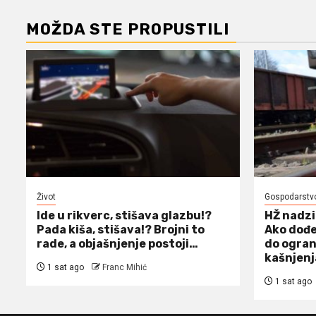
MOŽDA STE PROPUSTILI
Život
Gospodarstv
Ide u rikverc, stišava glazbu!?
HŽ nadzi
Pada kiša, stišava!? Brojni to
Ako dođe
rade, a objašnjenje postoji…
do ogran
kašnjen
1 sat ago
Franc Mihić
1 sat ago