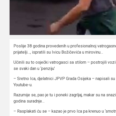
Poslije 38 godina provedenih u profesionalnoj vatrogasnoj
prijatelji…, ispratili su Ivicu Božičevića u mirovinu…
Učinili su to osječki vatrogasci sa stilom – postrojili vozil
se svaki dan u ‘penziju’
– Sretno Ica, djelatnici JPVP Grada Osijeka – napisali su v
Youtube-u.
Razumije se, pao je tu i poneki zagrljaj, makar su na snazi
godina suradnje…
– Rasplakati ću se – kazao je prvo Ica pa krenuo u ‘smotr