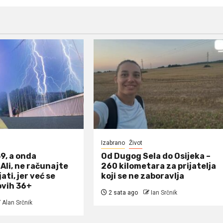
Izabrano
Život
9, a onda
Od Dugog Sela do Osijeka –
 Ali, ne računajte
260 kilometara za prijatelja
ati, jer već se
koji se ne zaboravlja
ovih 36+
2 sata ago
Ian Srčnik
Alan Srčnik