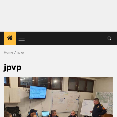
Primary
Menu
Home
jpvp
jpvp