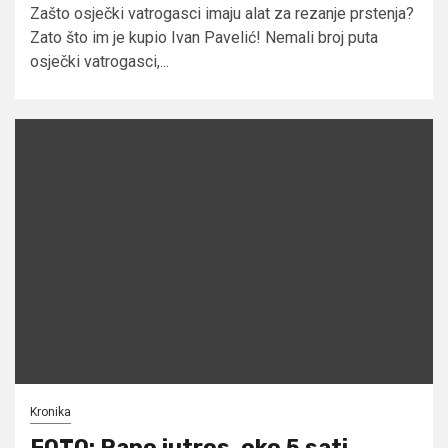
Zašto osječki vatrogasci imaju alat za rezanje prstenja?
Zato što im je kupio Ivan Pavelić! Nemali broj puta
osječki vatrogasci,...
Kronika
FOTO: Rano jutros, oko 5 sati,