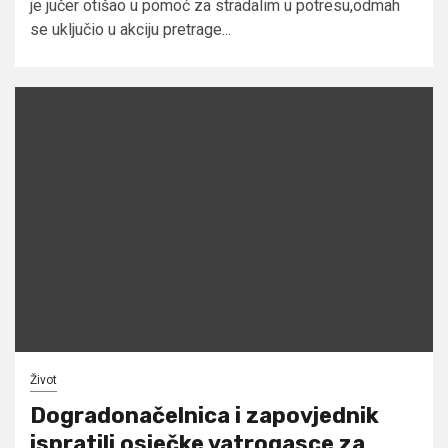
je jučer otišao u pomoć za stradalim u potresu,odmah
se uključio u akciju pretrage...
Život
Dogradonačelnica i zapovjednik
ispratili osječke vatrogasce za