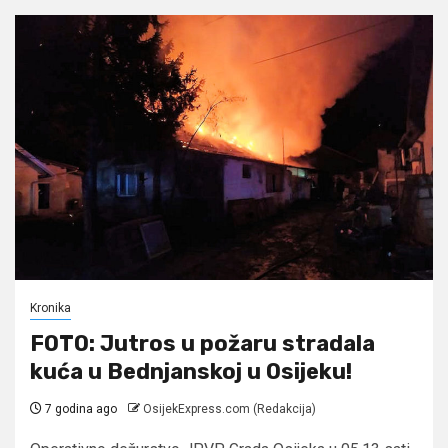
Kronika
FOTO: Jutros u požaru stradala
kuća u Bednjanskoj u Osijeku!
7 godina ago
OsijekExpress.com (Redakcija)