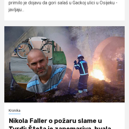
primilo je dojavu da gori salaš u Gackoj ulici u Osijeku -
javljaju...
Kronika
Nikola Faller o požaru slame u
Tvrđi: Šteta je zanemariva, hvala