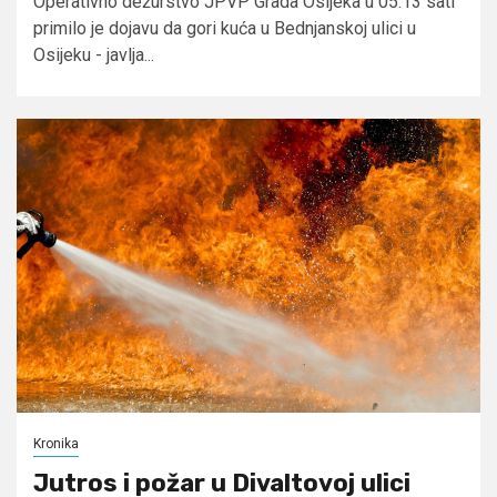
Operativno dežurstvo JPVP Grada Osijeka u 05.13 sati
primilo je dojavu da gori kuća u Bednjanskoj ulici u
Osijeku - javlja...
Kronika
Jutros i požar u Divaltovoj ulici