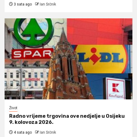
3 sata ago
Ian Srčnik
Život
Radno vrijeme trgovina ove nedjelje u Osijeku
9. kolovoza 2026.
4 sata ago
Ian Srčnik