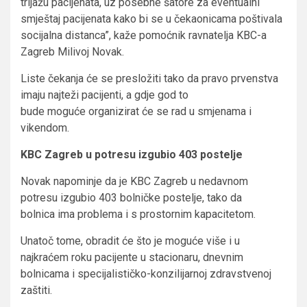
trijažu pacijenata, uz posebne šatore za eventualni
smještaj pacijenata kako bi se u čekaonicama poštivala
socijalna distanca”, kaže pomoćnik ravnatelja KBC-a
Zagreb Milivoj Novak.
Liste čekanja će se presložiti tako da pravo prvenstva
imaju najteži pacijenti, a gdje god to
bude moguće organizirat će se rad u smjenama i
vikendom.
KBC Zagreb u potresu izgubio 403 postelje
Novak napominje da je KBC Zagreb u nedavnom
potresu izgubio 403 bolničke postelje, tako da
bolnica ima problema i s prostornim kapacitetom.
Unatoč tome, obradit će što je moguće više i u
najkraćem roku pacijente u stacionaru, dnevnim
bolnicama i specijalističko-konzilijarnoj zdravstvenoj
zaštiti.