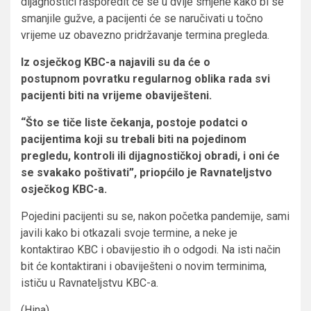
dijagnostici rasporedit će se u dvije smjene kako bi se
smanjile gužve, a pacijenti će se naručivati u točno
vrijeme uz obavezno pridržavanje termina pregleda.
Iz osječkog KBC-a najavili su da će o
postupnom povratku regularnog oblika rada svi
pacijenti biti na vrijeme obaviješteni.
“Što se tiče liste čekanja, postoje podatci o
pacijentima koji su trebali biti na pojedinom
pregledu, kontroli ili dijagnostičkoj obradi, i oni će
se svakako poštivati”, priopćilo je Ravnateljstvo
osječkog KBC-a.
Pojedini pacijenti su se, nakon početka pandemije, sami
javili kako bi otkazali svoje termine, a neke je
kontaktirao KBC i obavijestio ih o odgodi. Na isti način
bit će kontaktirani i obaviješteni o novim terminima,
ističu u Ravnateljstvu KBC-a.
(Hina)