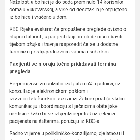
Nažalost, u bolnici je do sada preminulo 14 korisnika
doma u Vukovarskoj, a više od desetak ih je otpušteno
iz bolnice i vraćeno u dom.
KBC Rijeka evaluirat će propuštene preglede ovisno o
stupnju hitnosti, a pacijenti koji preglede nisu obavili
tijekom ožujka i travnja rasporedit će se u dodatne
termine u poslijepodnevnim satima i subotom.
Pacijenti se moraju točno pridržavati termina
pregleda
Preporuča se ambulantni rad putem A5 uputnica, uz
konzultacije elektroničkom poštom i
izravnim telefonskim pozivima. Želimo postići stalnu
komunikaciju i koordinaciju s liječnicima obiteljske
medicine kako bi se izbjegla nepotrebna čekanja
pacijenata na šalterima, poručuju iz KBC-a.
Radno vrijeme u polikliničko-konzilijarnoj djelatnosti i