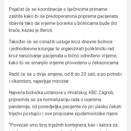
Pojačat će se koordinacija s liječnicima primarne
zaštite kako bi se predoperativna priprema pacijenata
obavila tako da vrijeme boravka u bolnicama bude što
kraće, kazao je Beroš.
Također će se osnažiti usluge kroz dnevne bolnice
i jednodnevne kirurgije te organizirati poliklinički rad
kroz naručivanje pacijenata u točno određeno vrijeme,
kako bi se smanjilo vrijeme provedeno u čekaonicama.
Radit će se u dvije smjene, od 8 do 20 sati, a po potrebi
i vikendom, najavljuje ministar.
Najveća bolnička ustanova u Hrvatskoj, KBC Zagreb,
pripremila se za normalizaciju rada u uvjetima
pandemije, od ponedjeljka pacijente će pri ulasku čekati
trijažni postupci i sve propisane epidemiološke mjere.
“Povećali smo broj trijažnih kontejnera, kao i šatora za