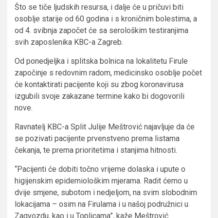
Što se tiče ljudskih resursa, i dalje će u pričuvi biti
osoblje starije od 60 godina i s kroničnim bolestima, a
od 4. svibnja započet će sa serološkim testiranjima
svih zaposlenika KBC-a Zagreb.
​Od ponedjeljka i splitska bolnica na lokalitetu Firule
započinje s redovnim radom, medicinsko osoblje počet
će kontaktirati pacijente koji su zbog koronavirusa
izgubili svoje zakazane termine kako bi dogovorili
nove.
Ravnatelj KBC-a Split Julije Meštrović najavljuje da će
se pozivati pacijente prvenstveno prema listama
čekanja, te prema prioritetima i stanjima hitnosti.
“Pacijenti će dobiti točno vrijeme dolaska i upute o
higijenskim epidemiološkim mjerama. Radit ćemo u
dvije smjene, subotom i nedjeljom, na svim slobodnim
lokacijama – osim na Firulama i u našoj podružnici u
Zagvozdu, kao i u Toplicama”, kaže Meštrović.​