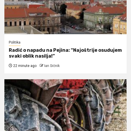
Politika
Radić o napadu na Pejina: “Najoštrije osuđujem
svaki oblik nasilja!”
22 minute ago
Ian Srčnik