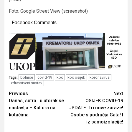
Foto: Google Street View (screenshot)
Facebook Comments
bolnice
covid-19
kbc
kbc osijek
koronavirus
Tags:
zdravstveni sustav
Post
Previous
Next
Danas, sutra i u utorak se
OSIJEK COVID-19
navigation
nastavlja – Kultura na
UPDATE: Tri nove zaraze!
kotačima
Osobe s područja Gata! I
iz samoizolacije!