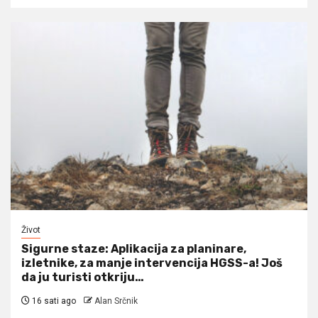
Život
Sigurne staze: Aplikacija za planinare,
izletnike, za manje intervencija HGSS-a! Još
da ju turisti otkriju…
16 sati ago
Alan Srčnik