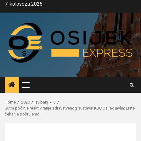
Skip
7. kolovoza 2026.
to
content
Primary
Menu
Home
2020
svibanj
3
Sutra počinje reaktiviranje zdravstvenog sustava! KBC Osijek javlja: Liste
čekanja poštujemo!