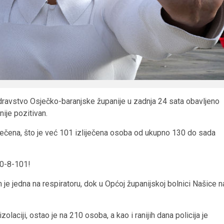
dravstvo Osječko-baranjske županije u zadnja 24 sata obavljeno
nije pozitivan.
zliječena, što je već 101 izliječena osoba od ukupno 130 do sada
30-8-101!
h je jedna na respiratoru, dok u Općoj županijskoj bolnici Našice n
olaciji, ostao je na 210 osoba, a kao i ranijih dana policija je