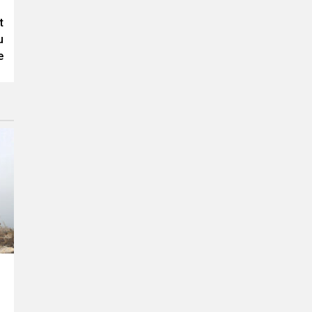
t
u
e