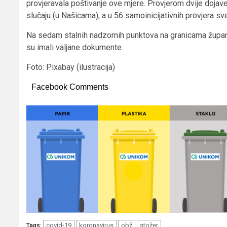
provjeravala poštivanje ove mjere. Provjerom dvije dojav
slučaju (u Našicama), a u 56 samoinicijativnih provjera sv
Na sedam stalnih nadzornih punktova na granicama županij
su imali valjane dokumente.
Foto: Pixabay (ilustracija)
Facebook Comments
covid-19
koronavirus
obž
stožer
Tags: