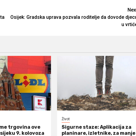
Nex
ta
Osijek: Gradska uprava pozvala roditelje da dovode djec
u vrtić
Život
eme trgovina ove
Sigurne staze: Aplikacija za
Osijeku 9. kolovoza
planinare, izletnike, za manje