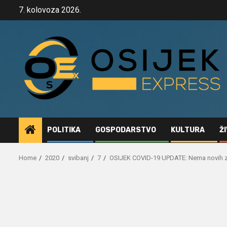
Skip
7. kolovoza 2026.
to
content
POLITIKA
GOSPODARSTVO
KULTURA
Ž
Home
2020
svibanj
7
OSIJEK COVID-19 UPDATE: Nema novih za