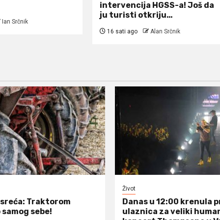
intervencija HGSS-a! Još da
ju turisti otkriju…
Ian Srčnik
16 sati ago
Alan Srčnik
Život
sreća: Traktorom
Danas u 12:00 krenula 
 samog sebe!
ulaznica za veliki huma