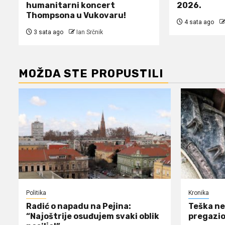
humanitarni koncert
2026.
Thompsona u Vukovaru!
4 sata ago
3 sata ago
Ian Srčnik
MOŽDA STE PROPUSTILI
Politika
Kronika
Radić o napadu na Pejina:
Teška ne
“Najoštrije osuđujem svaki oblik
pregazio