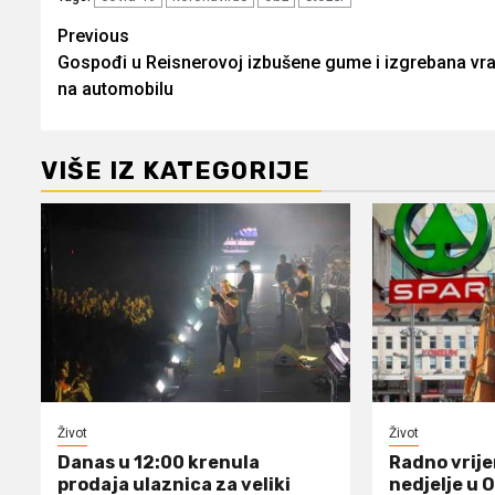
Post
Previous
Gospođi u Reisnerovoj izbušene gume i izgrebana vra
navigation
na automobilu
VIŠE IZ KATEGORIJE
Život
Život
Danas u 12:00 krenula
Radno vrij
prodaja ulaznica za veliki
nedjelje u 