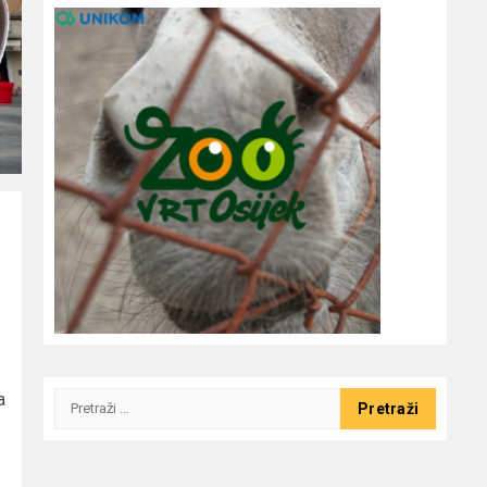
a
Pretraži: