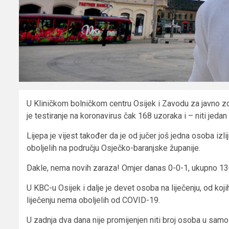
U Kliničkom bolničkom centru Osijek i Zavodu za javno z
je testiranje na koronavirus čak 168 uzoraka i – niti jedan 
Lijepa je vijest također da je od jučer još jedna osoba i
oboljelih na području Osječko-baranjske županije.
Dakle, nema novih zaraza! Omjer danas 0-0-1, ukupno 1
U KBC-u Osijek i dalje je devet osoba na liječenju, od koji
liječenju nema oboljelih od COVID-19.
U zadnja dva dana nije promijenjen niti broj osoba u samoiz