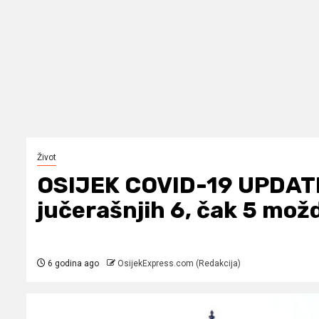
Život
OSIJEK COVID-19 UPDATE
jučerašnjih 6, čak 5 možd
6 godina ago
OsijekExpress.com (Redakcija)