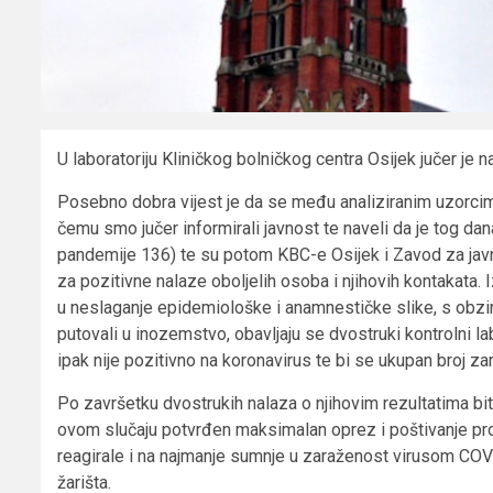
U laboratoriju Kliničkog bolničkog centra Osijek jučer je n
Posebno dobra vijest je da se među analiziranim uzorcima n
čemu smo jučer informirali javnost te naveli da je tog da
pandemije 136) te su potom KBC-e Osijek i Zavod za ja
za pozitivne nalaze oboljelih osoba i njihovih kontakata
u neslaganje epidemiološke i anamnestičke slike, s obzi
putovali u inozemstvo, obavljaju se dvostruki kontrolni la
ipak nije pozitivno na koronavirus te bi se ukupan broj za
Po završetku dvostrukih nalaza o njihovim rezultatima bit 
ovom slučaju potvrđen maksimalan oprez i poštivanje pr
reagirale i na najmanje sumnje u zaraženost virusom COVI
žarišta.