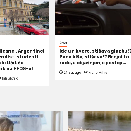
Život
ileanci, Argentinci
Ide u rikverc, stišava glazbu!
pendisti studenti
Pada kiša, stišava!? Brojni to
ek: Učit će
rade, a objašnjenje postoji…
zik na FFOS-u!
21 sat ago
Franc Mihić
Ian Srčnik