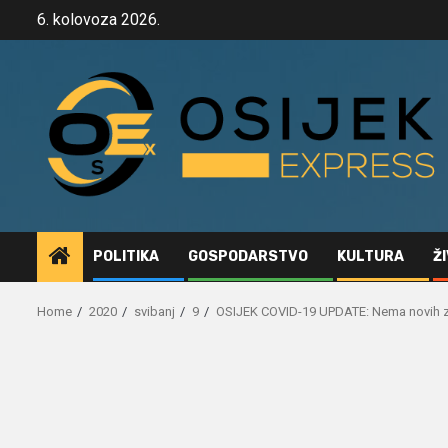
Skip
6. kolovoza 2026.
to
content
POLITIKA
GOSPODARSTVO
KULTURA
Ž
Home
2020
svibanj
9
OSIJEK COVID-19 UPDATE: Nema novih zar