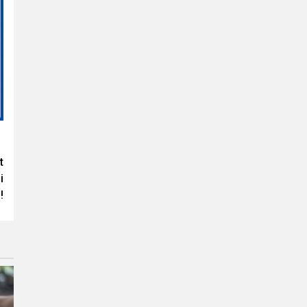
t
i
!