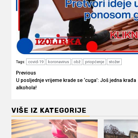
covid-19
koronavirus
obž
priopćenje
stožer
Tags:
Post
Previous
U posljednje vrijeme krade se ‘cuga’: Još jedna krađa
navigation
alkohola!
VIŠE IZ KATEGORIJE