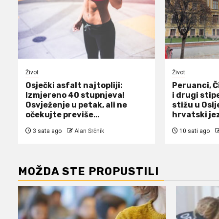
Život
Život
Osječki asfalt najtopliji:
Peruanci, Č
Izmjereno 40 stupnjeva!
i drugi sti
Osvježenje u petak, ali ne
stižu u Osij
očekujte previše…
hrvatski je
3 sata ago
Alan Srčnik
10 sati ago
MOŽDA STE PROPUSTILI