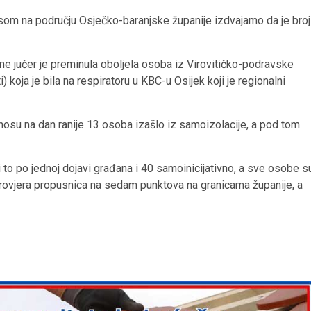
usom na području Osječko-baranjske županije izdvajamo da je broj
me jučer je preminula oboljela osoba iz Virovitičko-podravske
 koja je bila na respiratoru u KBC-u Osijek koji je regionalni
dnosu na dan ranije 13 osoba izašlo iz samoizolacije, a pod tom
 i to po jednoj dojavi građana i 40 samoinicijativno, a sve osobe s
9 provjera propusnica na sedam punktova na granicama županije, a