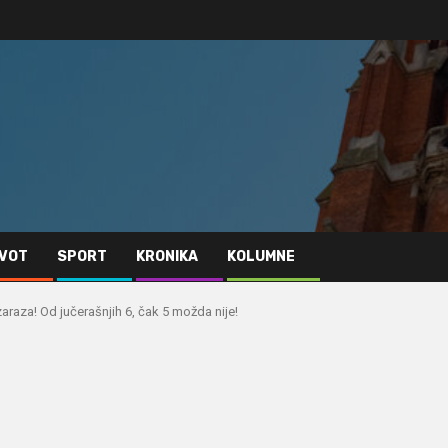
IVOT
SPORT
KRONIKA
KOLUMNE
aza! Od jučerašnjih 6, čak 5 možda nije!