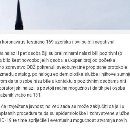
a koronavirus testirano 169 uzoraka i svi su bili negativni!
alazi i pet osoba čiji su preliminarni nalazi bili pozitivni (o
na bilo šest novooboljelih osoba, a ukupan broj od početka
vno zdravstvo OBŽ pokrenuli sveobuhvatne propisane protokole
. Između ostalog, po nalogu epidemiološke službe i njihove sumnj
rom da te osobe nisu bile u kontaktu s pozitivnim osobama niti
boratorijski nalazi, a postoji realna mogućnost da tih pet osoba
raženih vratio na 131.
će izvještena javnost, no već sada se može zaključiti da je i u
opisanih procedura te da su epidemiološke i zdravstvene službe
D-19 te time spriječile i eventualnu mogućnost stvaranja novih