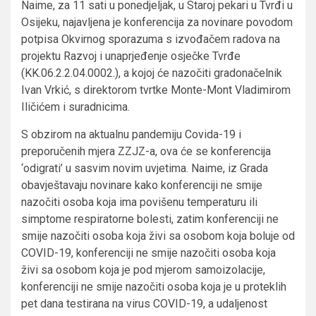
Naime, za 11 sati u ponedjeljak, u Staroj pekari u Tvrđi u
Osijeku, najavljena je konferencija za novinare povodom
potpisa Okvirnog sporazuma s izvođačem radova na
projektu Razvoj i unaprjeđenje osječke Tvrđe
(KK.06.2.2.04.0002.), a kojoj će nazočiti gradonačelnik
Ivan Vrkić, s direktorom tvrtke Monte-Mont Vladimirom
Iličićem i suradnicima.
S obzirom na aktualnu pandemiju Covida-19 i
preporučenih mjera ZZJZ-a, ova će se konferencija
‘odigrati’ u sasvim novim uvjetima. Naime, iz Grada
obavještavaju novinare kako konferenciji ne smije
nazočiti osoba koja ima povišenu temperaturu ili
simptome respiratorne bolesti, zatim konferenciji ne
smije nazočiti osoba koja živi sa osobom koja boluje od
COVID-19, konferenciji ne smije nazočiti osoba koja
živi sa osobom koja je pod mjerom samoizolacije,
konferenciji ne smije nazočiti osoba koja je u proteklih
pet dana testirana na virus COVID-19, a udaljenost