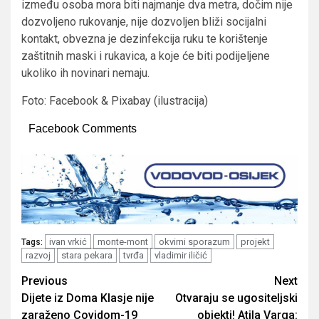
između osoba mora biti najmanje dva metra, dočim nije
dozvoljeno rukovanje, nije dozvoljen bliži socijalni
kontakt, obvezna je dezinfekcija ruku te korištenje
zaštitnih maski i rukavica, a koje će biti podijeljene
ukoliko ih novinari nemaju.
Foto: Facebook & Pixabay (ilustracija)
Facebook Comments
ivan vrkić
monte-mont
okvirni sporazum
projekt
Tags:
razvoj
stara pekara
tvrđa
vladimir iličić
Post
Previous
Next
Dijete iz Doma Klasje nije
Otvaraju se ugositeljski
navigation
zaraženo Covidom-19
objekti! Atila Varga: