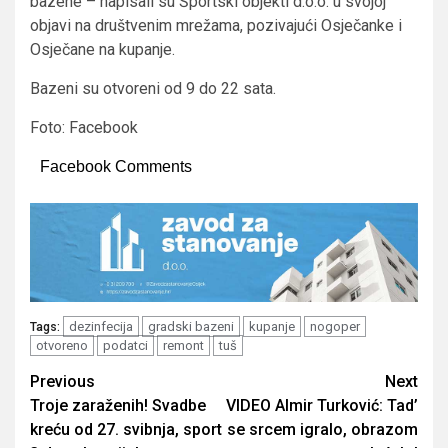
bazene – napisali su Športski objekti d.o.o. u svojoj
objavi na društvenim mrežama, pozivajući Osječanke i
Osječane na kupanje.
Bazeni su otvoreni od 9 do 22 sata.
Foto: Facebook
Facebook Comments
dezinfecija
gradski bazeni
kupanje
nogoper
Tags:
otvoreno
podatci
remont
tuš
Post
Previous
Next
Troje zaraženih! Svadbe
VIDEO Almir Turković: Tad’
navigation
kreću od 27. svibnja, sport
se srcem igralo, obrazom