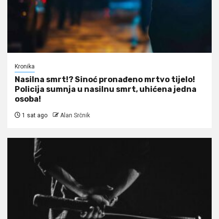
Kronika
Nasilna smrt!? Sinoć pronađeno mrtvo tijelo!
Policija sumnja u nasilnu smrt, uhićena jedna
osoba!
1 sat ago
Alan Srčnik