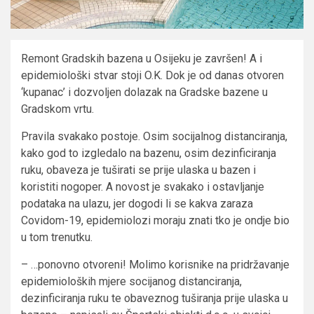
Remont Gradskih bazena u Osijeku je završen! A i
epidemiološki stvar stoji O.K. Dok je od danas otvoren
‘kupanac’ i dozvoljen dolazak na Gradske bazene u
Gradskom vrtu.
Pravila svakako postoje. Osim socijalnog distanciranja,
kako god to izgledalo na bazenu, osim dezinficiranja
ruku, obaveza je tuširati se prije ulaska u bazen i
koristiti nogoper. A novost je svakako i ostavljanje
podataka na ulazu, jer dogodi li se kakva zaraza
Covidom-19, epidemiolozi moraju znati tko je ondje bio
u tom trenutku.
– …ponovno otvoreni! Molimo korisnike na pridržavanje
epidemioloških mjere socijanog distanciranja,
dezinficiranja ruku te obaveznog tuširanja prije ulaska u