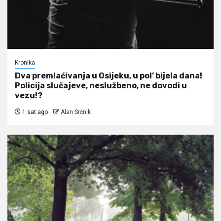
Kronika
Dva premlaćivanja u Osijeku, u pol’ bijela dana!
Policija slučajeve, neslužbeno, ne dovodi u
vezu!?
1 sat ago
Alan Srčnik