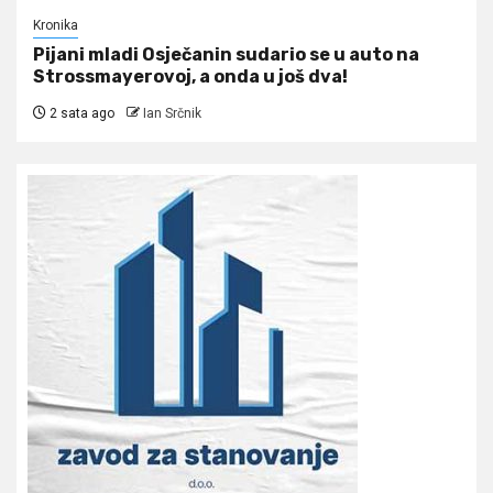
Kronika
Pijani mladi Osječanin sudario se u auto na
Strossmayerovoj, a onda u još dva!
2 sata ago
Ian Srčnik