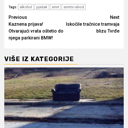
alkohol
pješak
smrt
smrtni ishod
Tags:
Post
Previous
Next
Kaznena prijava!
Iskočile tračnice tramvaja
navigation
Otvarajući vrata oštetio do
blizu Tvrđe
njega parkirani BMW!
VIŠE IZ KATEGORIJE