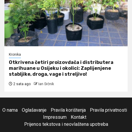
Kronika
Otkrivena četiri proizovđača i distributera
marihuane u Osijeku i okolici: Zaplijenjene
stabljike, droga, vage i streljivo!
2 sata ago
Ian Srčnik
O nama
Oglašavanje
Pravila korištenja
Pravila privatnosti
Impressum
Kontakt
Prijenos tekstova i neovlaštena upotreba