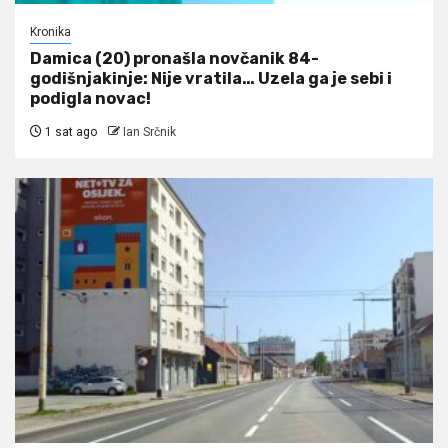
Kronika
Damica (20) pronašla novčanik 84-
godišnjakinje: Nije vratila… Uzela ga je sebi i
podigla novac!
1 sat ago
Ian Srčnik