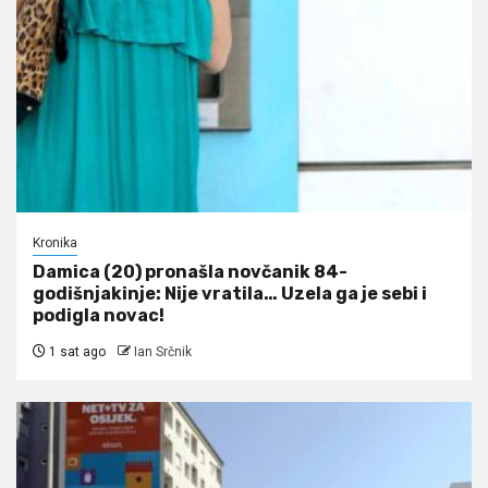
Kronika
Damica (20) pronašla novčanik 84-
godišnjakinje: Nije vratila… Uzela ga je sebi i
podigla novac!
1 sat ago
Ian Srčnik