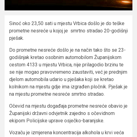
Sinoć oko 23,50 sati u mjestu Vrbica došlo je do teške
prometne nesreće u kojoj je smrtno stradao 20-godišnji
pješak.
Do prometne nesreće došlo je na način tako što se 23-
godišnjak kretao osobnim automobilom Županijskom
cestom 4133 u mjestu Vrbica, nije prilagodio brzinu te
se nije mogao pravovremeno zaustaviti, već je prednjim
djelom automobila udario u pješaka koji se kretao
kolnikom na mjestu gdje ima izgrađen pločnik. Pješak je
na mjestu prometne nesreće smrtno stradao.
Očevid na mjestu događaja prometne nesreće obavio je
Županijski državni odvjetnik zajedno s očevidnom
ekipom Policijske uprave osječko-baranjske.
Vozaču je izmjerena koncentracija alkohola u krvi veća