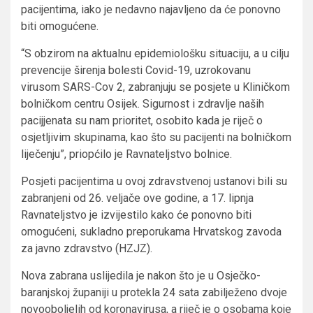
pacijentima, iako je nedavno najavljeno da će ponovno
biti omogućene.
“S obzirom na aktualnu epidemiološku situaciju, a u cilju
prevencije širenja bolesti Covid-19, uzrokovanu
virusom SARS-Cov 2, zabranjuju se posjete u Kliničkom
bolničkom centru Osijek. Sigurnost i zdravlje naših
pacijjenata su nam prioritet, osobito kada je riječ o
osjetljivim skupinama, kao što su pacijenti na bolničkom
liječenju”, priopćilo je Ravnateljstvo bolnice.
Posjeti pacijentima u ovoj zdravstvenoj ustanovi bili su
zabranjeni od 26. veljače ove godine, a 17. lipnja
Ravnateljstvo je izvijestilo kako će ponovno biti
omogućeni, sukladno preporukama Hrvatskog zavoda
za javno zdravstvo (HZJZ).
Nova zabrana uslijedila je nakon što je u Osječko-
baranjskoj županiji u protekla 24 sata zabilježeno dvoje
novooboljelih od koronavirusa, a riječ je o osobama koje