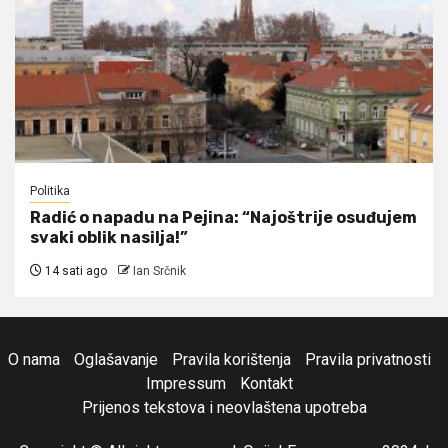
Politika
Radić o napadu na Pejina: “Najoštrije osuđujem
svaki oblik nasilja!”
14 sati ago
Ian Srčnik
O nama
Oglašavanje
Pravila korištenja
Pravila privatnosti
Impressum
Kontakt
Prijenos tekstova i neovlaštena upotreba