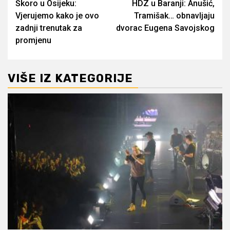
Škoro u Osijeku:
HDZ u Baranji: Anušić,
navigation
Vjerujemo kako je ovo
Tramišak… obnavljaju
zadnji trenutak za
dvorac Eugena Savojskog
promjenu
VIŠE IZ KATEGORIJE