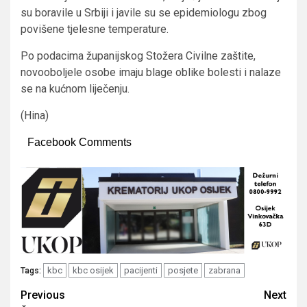
su boravile u Srbiji i javile su se epidemiologu zbog
povišene tjelesne temperature.
Po podacima županijskog Stožera Civilne zaštite,
novooboljele osobe imaju blage oblike bolesti i nalaze
se na kućnom liječenju.
(Hina)
Facebook Comments
kbc
kbc osijek
pacijenti
posjete
zabrana
Tags:
Post
Previous
Next