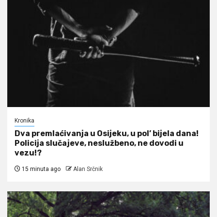
Kronika
Dva premlaćivanja u Osijeku, u pol’ bijela dana!
Policija slučajeve, neslužbeno, ne dovodi u
vezu!?
15 minuta ago
Alan Srčnik