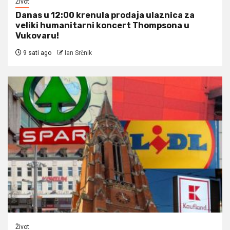
Život
Danas u 12:00 krenula prodaja ulaznica za
veliki humanitarni koncert Thompsona u
Vukovaru!
9 sati ago
Ian Srčnik
Život