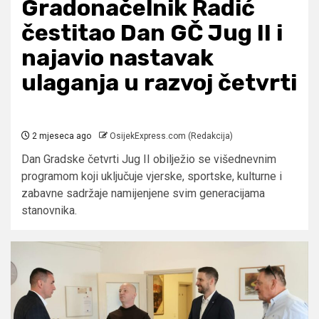
Gradonačelnik Radić
čestitao Dan GČ Jug II i
najavio nastavak
ulaganja u razvoj četvrti
2 mjeseca ago
OsijekExpress.com (Redakcija)
Dan Gradske četvrti Jug II obilježio se višednevnim
programom koji uključuje vjerske, sportske, kulturne i
zabavne sadržaje namijenjene svim generacijama
stanovnika.