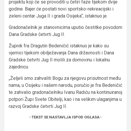
projektu koji će se provoditi u četiri faze tijekom dvije
godine. Bajer će postati novi sportsko-rekreacijski i
zeleni centar Juga II i grada Osijeka“, istaknuo je.
Gradonačelnik je stanovnicima uputio čestitke povodom
Dana Gradske četvrti Jug II.
Župnik fra Dragutin Bedeničić istaknuo je kako su
vjernici tijekom obilježavanja Dana državnosti i Dana
Gradske četvrti Jug II molili za domovinu i lokalnu
zajednicu.
„Željeli smo zahvaliti Bogu za njegovu prisutnost među
nama, u Osijeku i našem narodu, poručio je fra Bedeničić
te zahvalio gradonačelniku Ivanu Radiću na kontinuiranoj
potpori Župi Svete Obitelji, kao i na velikim ulaganjima u
razvoj Gradske četvrti Jug II.
–
TEKST SE NASTAVLJA ISPOD OGLASA
–