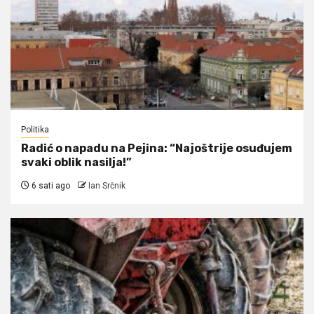
Politika
Radić o napadu na Pejina: “Najoštrije osuđujem
svaki oblik nasilja!”
6 sati ago
Ian Srčnik