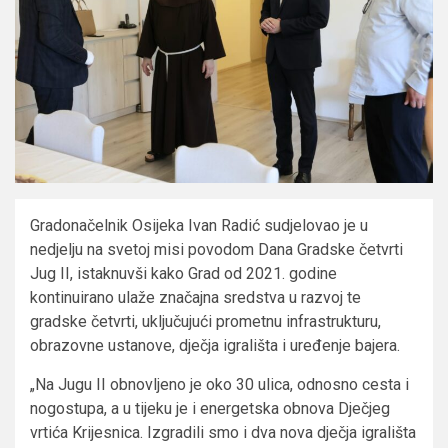
Gradonačelnik Osijeka Ivan Radić sudjelovao je u
nedjelju na svetoj misi povodom Dana Gradske četvrti
Jug II, istaknuvši kako Grad od 2021. godine
kontinuirano ulaže značajna sredstva u razvoj te
gradske četvrti, uključujući prometnu infrastrukturu,
obrazovne ustanove, dječja igrališta i uređenje bajera.
„Na Jugu II obnovljeno je oko 30 ulica, odnosno cesta i
nogostupa, a u tijeku je i energetska obnova Dječjeg
vrtića Krijesnica. Izgradili smo i dva nova dječja igrališta