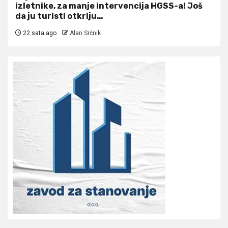
izletnike, za manje intervencija HGSS-a! Još
da ju turisti otkriju…
22 sata ago
Alan Srčnik