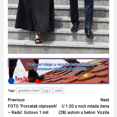
gradska četvrt
jug 2
radić
Tags:
Post
Previous
Next
FOTO ‘Povratak otpisanih’
U 1:20 u noći mlada žena
navigation
– Radić: Gotovo 1 mil.
(28) autom u beton: Vozila