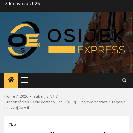
Skip
7. kolovoza 2026.
to
content
Primary
Menu
Home
2026
svibanj
31
Gradonačelnik Radić čestitao Dan GČ Jug II i najavio nastavak ulaganja
u razvoj četvrti
Život