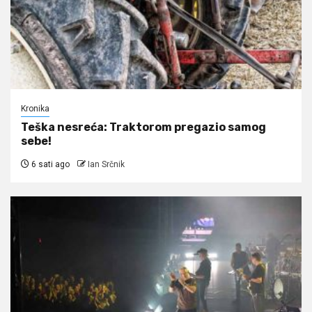
Kronika
Teška nesreća: Traktorom pregazio samog
sebe!
6 sati ago
Ian Srčnik