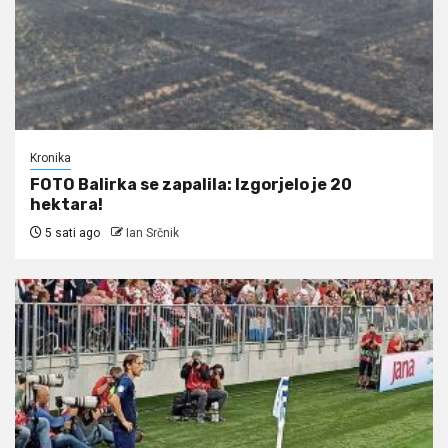
Kronika
FOTO Balirka se zapalila: Izgorjelo je 20
hektara!
5 sati ago
Ian Srčnik