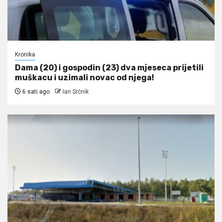
Kronika
Dama (20) i gospodin (23) dva mjeseca prijetili
muškacu i uzimali novac od njega!
6 sati ago
Ian Srčnik