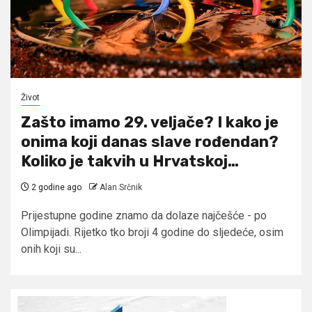
Život
Zašto imamo 29. veljače? I kako je
onima koji danas slave rođendan?
Koliko je takvih u Hrvatskoj…
2 godine ago
Alan Srčnik
Prijestupne godine znamo da dolaze najčešće - po
Olimpijadi. Rijetko tko broji 4 godine do sljedeće, osim
onih koji su...