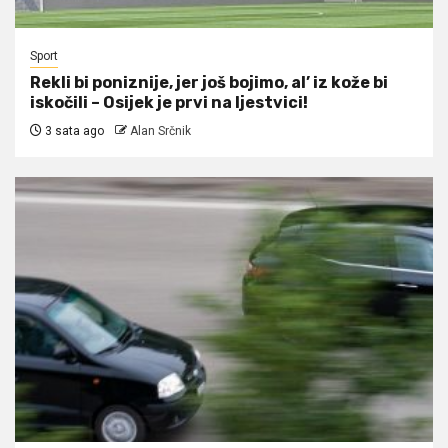
Sport
Rekli bi poniznije, jer još bojimo, al’ iz kože bi
iskočili – Osijek je prvi na ljestvici!
3 sata ago
Alan Srčnik