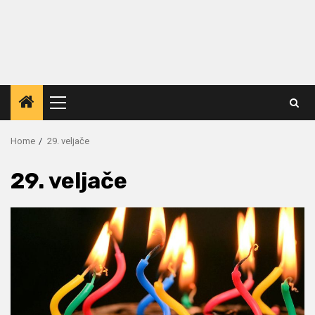
Primary
Menu
Home
29. veljače
29. veljače