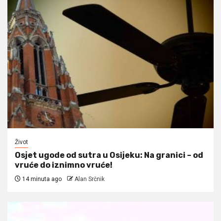
Život
Osjet ugode od sutra u Osijeku: Na granici – od
vruće do iznimno vruće!
14 minuta ago
Alan Srčnik