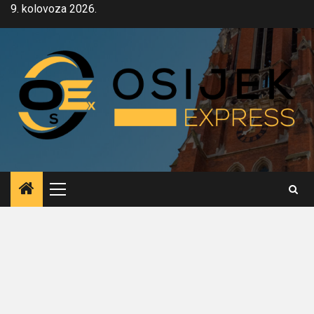
Skip
9. kolovoza 2026.
to
content
Primary
Menu