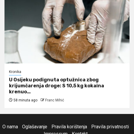
Kronika
U Osijeku podignuta optužnica zbog
krijumčarenja droge: S 10,5 kg kokaina
krenuo…
58 minuta ago
Franc Mihić
O nama
Oglašavanje
Pravila korištenja
Pravila privatnosti
Impressum
Kontakt