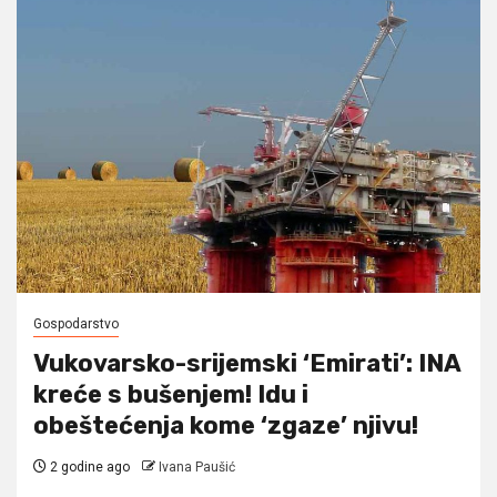
Gospodarstvo
Vukovarsko-srijemski ‘Emirati’: INA
kreće s bušenjem! Idu i
obeštećenja kome ‘zgaze’ njivu!
2 godine ago
Ivana Paušić