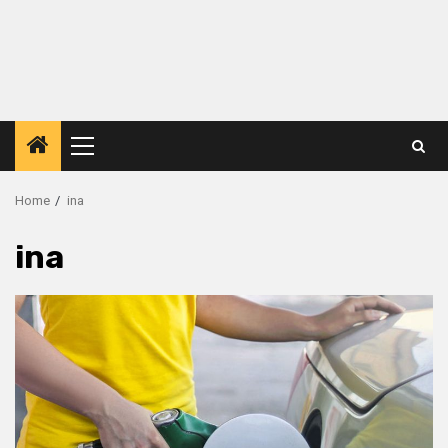
Primary
Menu
Home
ina
ina