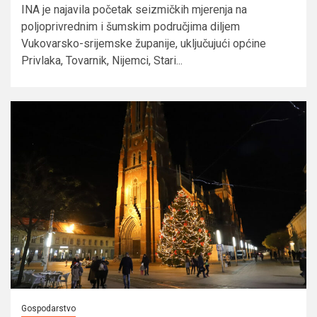
INA je najavila početak seizmičkih mjerenja na
poljoprivrednim i šumskim područjima diljem
Vukovarsko-srijemske županije, uključujući općine
Privlaka, Tovarnik, Nijemci, Stari...
Gospodarstvo