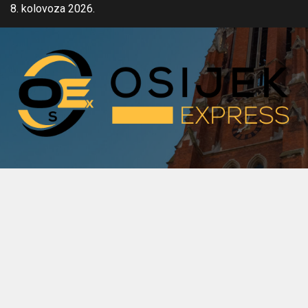
Skip
8. kolovoza 2026.
to
content