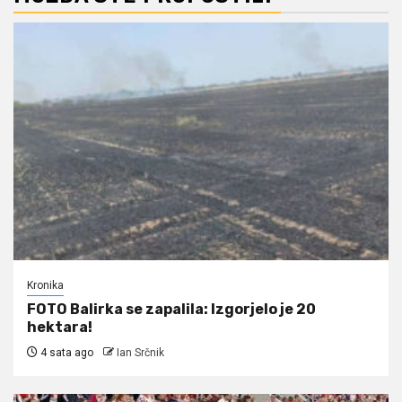
Kronika
FOTO Balirka se zapalila: Izgorjelo je 20
hektara!
4 sata ago
Ian Srčnik