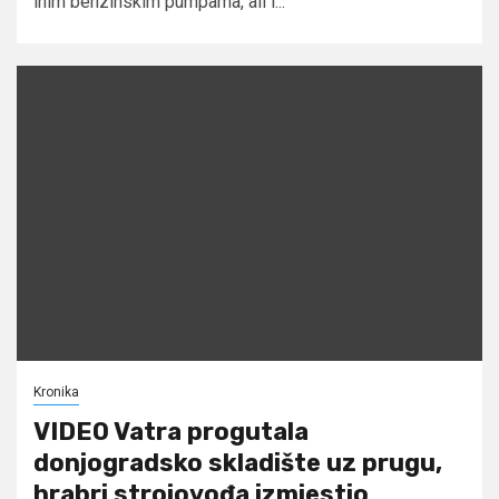
inim benzinskim pumpama, ali i...
Kronika
VIDEO Vatra progutala
donjogradsko skladište uz prugu,
hrabri strojovođa izmjestio