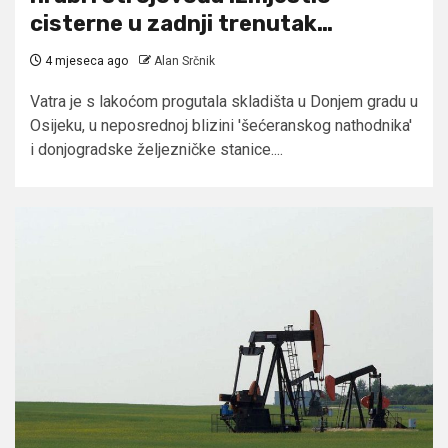
cisterne u zadnji trenutak…
4 mjeseca ago
Alan Srčnik
Vatra je s lakoćom progutala skladišta u Donjem gradu u
Osijeku, u neposrednoj blizini 'šećeranskog nathodnika'
i donjogradske željezničke stanice....