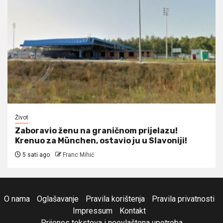
Život
Zaboravio ženu na graničnom prijelazu!
Krenuo za München, ostavio ju u Slavoniji!
5 sati ago
Franc Mihić
O nama
Oglašavanje
Pravila korištenja
Pravila privatnosti
Impressum
Kontakt
Prijenos tekstova i neovlaštena upotreba