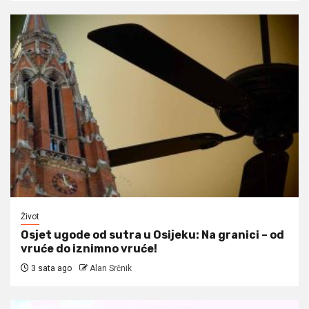
Život
Osjet ugode od sutra u Osijeku: Na granici – od
vruće do iznimno vruće!
3 sata ago
Alan Srčnik