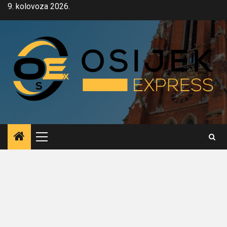
Skip
9. kolovoza 2026.
to
content
Primary
Menu