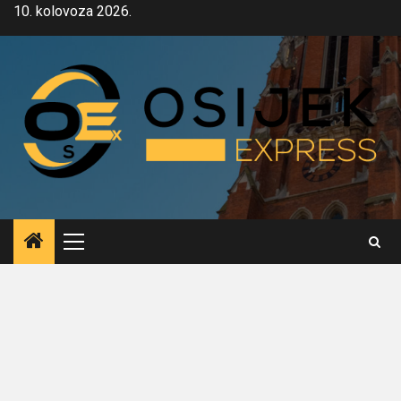
Skip
10. kolovoza 2026.
to
content
Primary
Menu