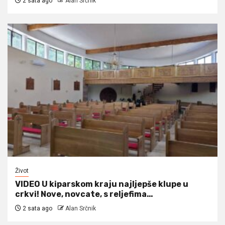
2 sata ago
Alan Srčnik
Život
VIDEO U kiparskom kraju najljepše klupe u
crkvi! Nove, novcate, s reljefima…
2 sata ago
Alan Srčnik