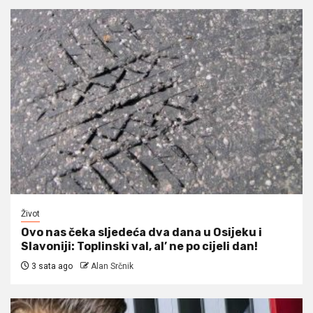
Život
Ovo nas čeka sljedeća dva dana u Osijeku i
Slavoniji: Toplinski val, al’ ne po cijeli dan!
3 sata ago
Alan Srčnik