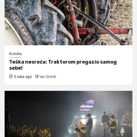
Kronika
Teška nesreća: Traktorom pregazio samog
sebe!
3 sata ago
Ian Srčnik