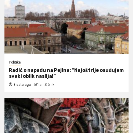
Politika
Radić o napadu na Pejina: “Najoštrije osuđujem
svaki oblik nasilja!”
3 sata ago
Ian Srčnik