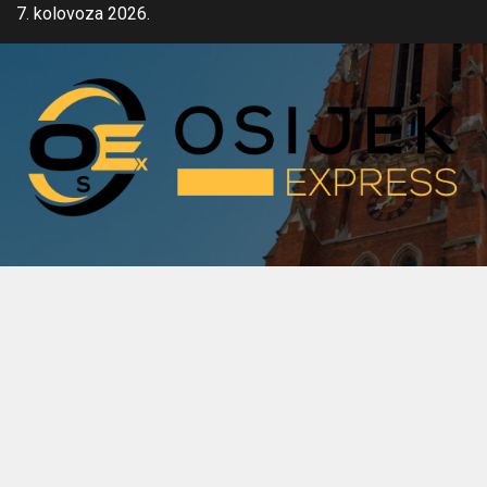
Skip
7. kolovoza 2026.
to
content