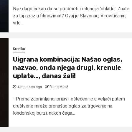
Nije dugo čekao da se predmeti i situacija 'ohlade'. Znate
za taj izraz u filmovima!? Ovaj je Slavonac, Virovitičanin,
vrlo...
Kronika
Uigrana kombinacija: Našao oglas,
nazvao, onda njega drugi, krenule
uplate…, danas žali!
4 mjeseca ago
Franc Mihić
- Prema zaprimljenoj prijavi, oštećeni je u veljači putem
društvene mreže pronašao oglas za trgovanje na
londonskoj burzi, nakon čega...