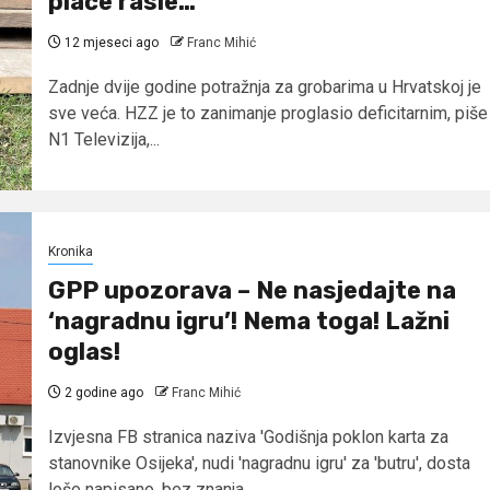
plaće rasle…
12 mjeseci ago
Franc Mihić
Zadnje dvije godine potražnja za grobarima u Hrvatskoj je
sve veća. HZZ je to zanimanje proglasio deficitarnim, piše
N1 Televizija,...
Kronika
GPP upozorava – Ne nasjedajte na
‘nagradnu igru’! Nema toga! Lažni
oglas!
2 godine ago
Franc Mihić
Izvjesna FB stranica naziva 'Godišnja poklon karta za
stanovnike Osijeka', nudi 'nagradnu igru' za 'butru', dosta
loše napisano, bez znanja...