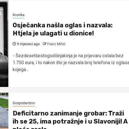
Kronika
Osječanka našla oglas i nazvala:
Htjela je ulagati u dionice!
9 mjeseci ago
Franc Mihić
- Šezdesetšestogodišnjakinja je na prijevaru ostala bez
1.750 eura, i to nakon što je nazvala broj telefona iz oglas
kojega...
Gospodarstvo
Deficitarno zanimanje grobar: Traži
ih se 25, ima potražnje i u Slavoniji! A