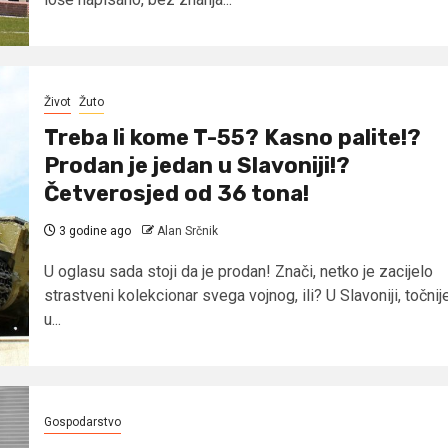
Život
Žuto
Treba li kome T-55? Kasno palite!?
Prodan je jedan u Slavoniji!?
Četverosjed od 36 tona!
3 godine ago
Alan Srčnik
U oglasu sada stoji da je prodan! Znači, netko je zacijelo
strastveni kolekcionar svega vojnog, ili? U Slavoniji, točnij
u...
Gospodarstvo