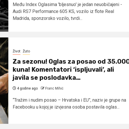
Među Index Oglasima 'bljesnuo' je jedan neuobičajeni -
Audi RS7 Performance 605 KS, vozilo iz flote Real
Madrida, sponzorsko vozilo, tvrdi...
Život
Žuto
Za sezonu! Oglas za posao od 35.00
kuna! Komentatori ‘ispljuvali’, ali
javila se poslodavka…
4 godine ago
Franc Mihić
“Tražim i nudim posao – Hrvatska i EU”, naziv je grupe na
Facebooku u kojoj je izvjesna osoba postavila oglas...