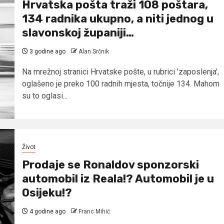
Hrvatska pošta traži 108 poštara,
134 radnika ukupno, a niti jednog u
slavonskoj županiji…
3 godine ago
Alan Srčnik
Na mrežnoj stranici Hrvatske pošte, u rubrici 'zaposlenja',
oglašeno je preko 100 radnih mjesta, točnije 134. Mahom
su to oglasi...
Život
Prodaje se Ronaldov sponzorski
automobil iz Reala!? Automobil je u
Osijeku!?
4 godine ago
Franc Mihić