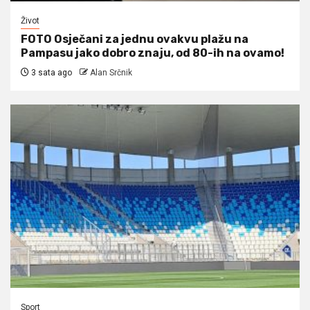
Život
FOTO Osječani za jednu ovakvu plažu na
Pampasu jako dobro znaju, od 80-ih na ovamo!
3 sata ago
Alan Srčnik
Sport