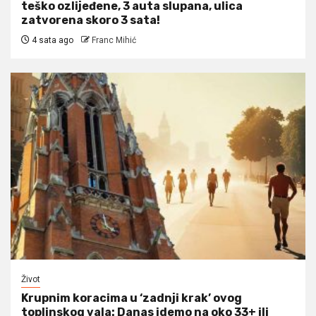
teško ozlijeđene, 3 auta slupana, ulica
zatvorena skoro 3 sata!
4 sata ago
Franc Mihić
Život
Krupnim koracima u ‘zadnji krak’ ovog
toplinskog vala: Danas idemo na oko 33+ ili