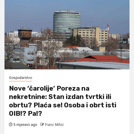
Gospodarstvo
Nove ‘čarolije’ Poreza na
nekretnine: Stan izdan tvrtki ili
obrtu? Plaća se! Osoba i obrt isti
OIB!? Pa!?
5 mjeseci ago
Franc Mihić