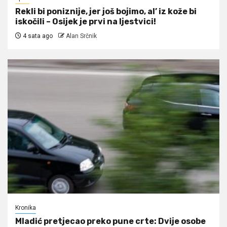
Rekli bi poniznije, jer još bojimo, al’ iz kože bi
iskočili – Osijek je prvi na ljestvici!
4 sata ago
Alan Srčnik
Kronika
Mladić pretjecao preko pune crte: Dvije osobe