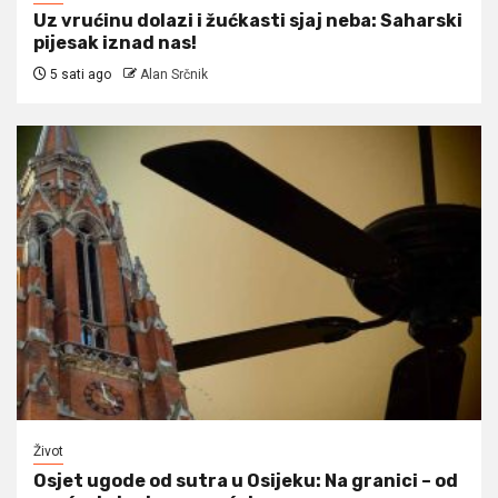
Uz vrućinu dolazi i žućkasti sjaj neba: Saharski
pijesak iznad nas!
5 sati ago
Alan Srčnik
Život
Osjet ugode od sutra u Osijeku: Na granici – od