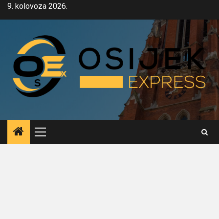
Skip
9. kolovoza 2026.
to
content
Primary
Menu