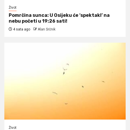
Život
Pomrčina sunca: U Osijeku će ‘spektakl’ na
nebu početi u 19:26 sati!
4 sata ago
Alan Srčnik
Život