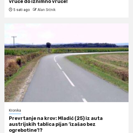
vruće do iznimno vruće!
5 sati ago
Alan Srčnik
Kronika
Prevrtanje na krov: Mladić (25) iz auta
austrijskih tablica pijan ‘izašao bez
ogrebotine’!?