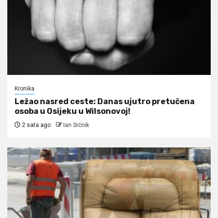
Kronika
Ležao nasred ceste: Danas ujutro pretučena
osoba u Osijeku u Wilsonovoj!
2 sata ago
Ian Srčnik