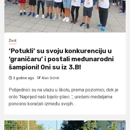
Život
‘Potukli’ su svoju konkurenciju u
‘graničaru’ i postali međunarodni
šampioni! Oni su iz 3.B!
3 godine ago
Alan Srčnik
Pobjednici su na ulazu u školu, prema pozornici, dok je
orilo 'Naprijed naši bijelo-plavi...', urešeni medaljama
ponosno koračali između svojih...