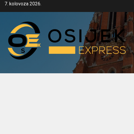
Skip
7. kolovoza 2026.
to
content