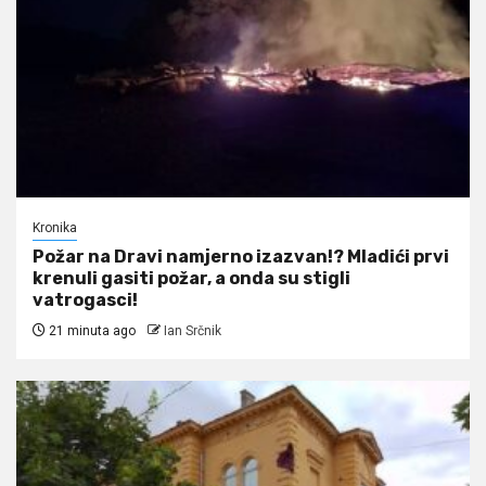
Kronika
Požar na Dravi namjerno izazvan!? Mladići prvi
krenuli gasiti požar, a onda su stigli
vatrogasci!
21 minuta ago
Ian Srčnik