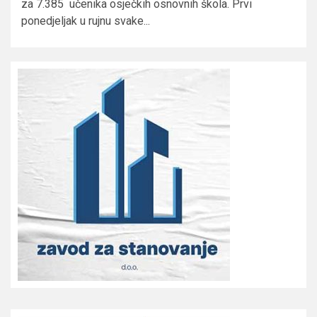
za 7.385 učenika osječkih osnovnih škola. Prvi
ponedjeljak u rujnu svake...