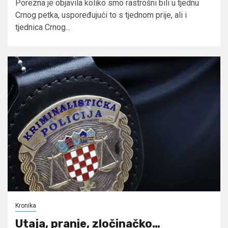
Porezna je objavila koliko smo rastrošni bili u tjednu
Crnog petka, uspoređujući to s tjednom prije, ali i
tjednica Crnog...
Kronika
Utaja, pranje, zločinačko…