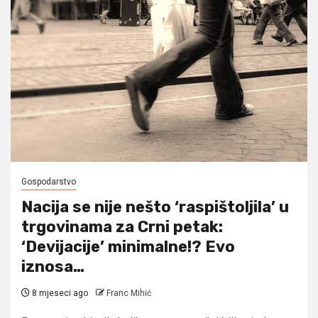
Gospodarstvo
Nacija se nije nešto ‘raspištoljila’ u
trgovinama za Crni petak:
‘Devijacije’ minimalne!? Evo
iznosa…
8 mjeseci ago
Franc Mihić