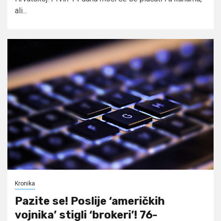
ali...
Kronika
Pazite se! Poslije ‘američkih
vojnika’ stigli ‘brokeri’! 76-