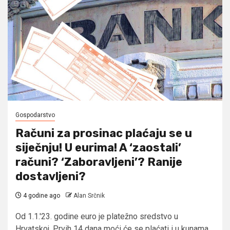
Gospodarstvo
Računi za prosinac plaćaju se u
siječnju! U eurima! A ‘zaostali’
računi? ‘Zaboravljeni’? Ranije
dostavljeni?
4 godine ago
Alan Srčnik
Od 1.1.'23. godine euro je platežno sredstvo u
Hrvatskoj. Prvih 14 dana moći će se plaćati i u kunama,