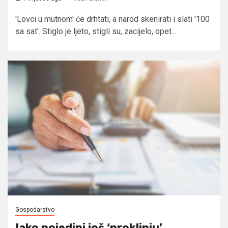
'Lovci u mutnom' će drhtati, a narod skenirati i slati '100
sa sat'. Stiglo je ljeto, stigli su, zacijelo, opet...
Gospodarstvo
Iako pojedini još ‘proklinju’