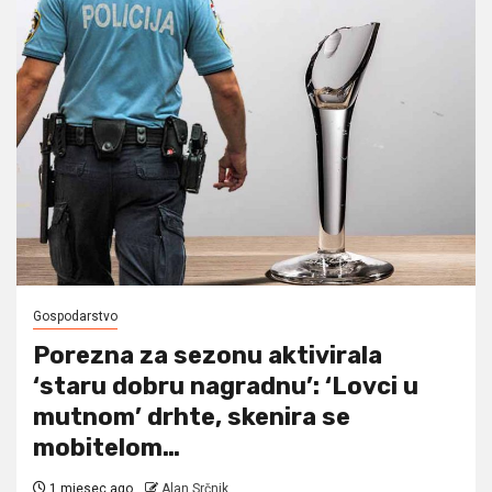
Gospodarstvo
Porezna za sezonu aktivirala
‘staru dobru nagradnu’: ‘Lovci u
mutnom’ drhte, skenira se
mobitelom…
1 mjesec ago
Alan Srčnik