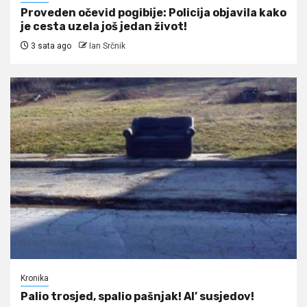
Proveden očevid pogibije: Policija objavila kako
je cesta uzela još jedan život!
3 sata ago
Ian Srčnik
Kronika
Palio trosjed, spalio pašnjak! Al’ susjedov!