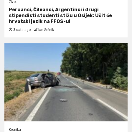
Život
Peruanci, Čileanci, Argentinci i drugi
stipendisti studenti stižu u Osijek: Učit će
hrvatski jezik na FFOS-u!
3 sata ago
Ian Srčnik
Kronika