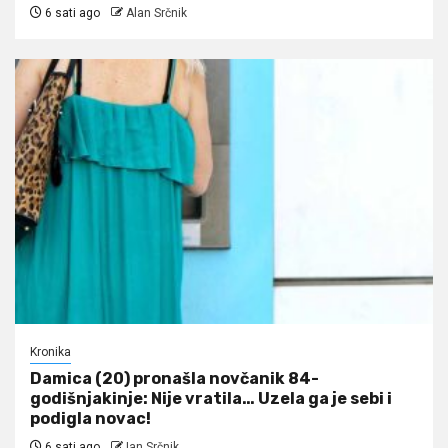
6 sati ago
Alan Srčnik
Kronika
Damica (20) pronašla novčanik 84-
godišnjakinje: Nije vratila… Uzela ga je sebi i
podigla novac!
6 sati ago
Ian Srčnik