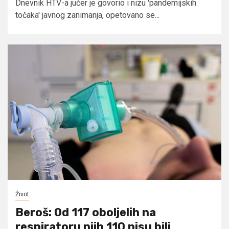
Dnevnik HTV-a jučer je govorio i nizu 'pandemijskih
točaka' javnog zanimanja, opetovano se...
Život
Beroš: Od 117 oboljelih na
respiratoru njih 110 nisu bili