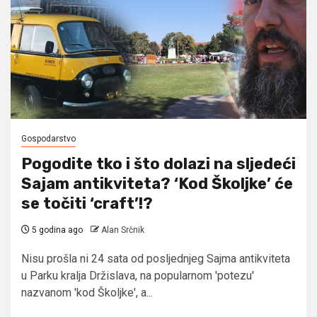
Gospodarstvo
Pogodite tko i što dolazi na sljedeći
Sajam antikviteta? ‘Kod Školjke’ će
se točiti ‘craft’!?
5 godina ago
Alan Srčnik
Nisu prošla ni 24 sata od posljednjeg Sajma antikviteta
u Parku kralja Držislava, na popularnom 'potezu'
nazvanom 'kod Školjke', a...