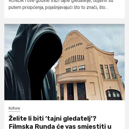
RUNDA i ove godine traži tajne gledatelje, objavili su
putem priopćenja, pojašnjavajući što to znači, što...
Kultura
Želite li biti ‘tajni gledatelj’?
Filmska Runda će vas smjestiti u