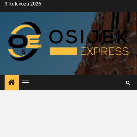
Skip
9. kolovoza 2026.
to
content
Primary
Menu