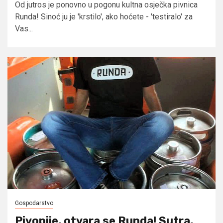
Od jutros je ponovno u pogonu kultna osječka pivnica
Runda! Sinoć ju je 'krstilo', ako hoćete - 'testiralo' za
Vas...
Gospodarstvo
Pivopije, otvara se Runda! Sutra,