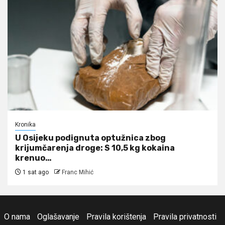
Kronika
U Osijeku podignuta optužnica zbog
krijumčarenja droge: S 10,5 kg kokaina
krenuo…
1 sat ago
Franc Mihić
O nama
Oglašavanje
Pravila korištenja
Pravila privatnosti