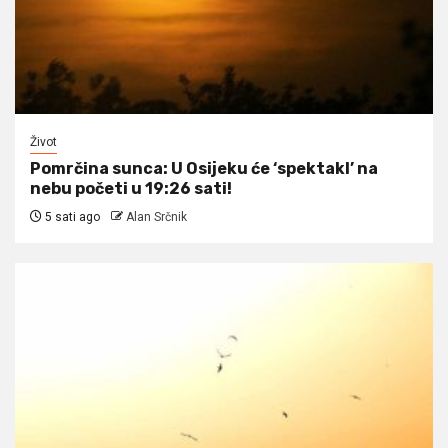
Život
Pomrčina sunca: U Osijeku će ‘spektakl’ na
nebu početi u 19:26 sati!
5 sati ago
Alan Srčnik