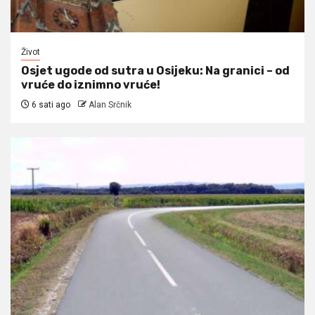
Život
Osjet ugode od sutra u Osijeku: Na granici – od
vruće do iznimno vruće!
6 sati ago
Alan Srčnik