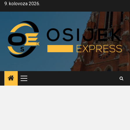
Skip
9. kolovoza 2026.
to
content
Primary
Menu