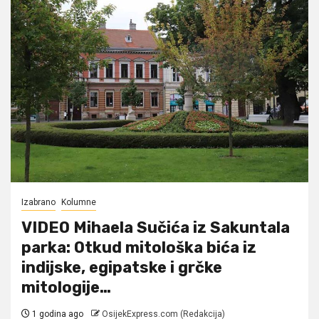
Izabrano
Kolumne
VIDEO Mihaela Sučića iz Sakuntala
parka: Otkud mitološka bića iz
indijske, egipatske i grčke
mitologije…
1 godina ago
OsijekExpress.com (Redakcija)