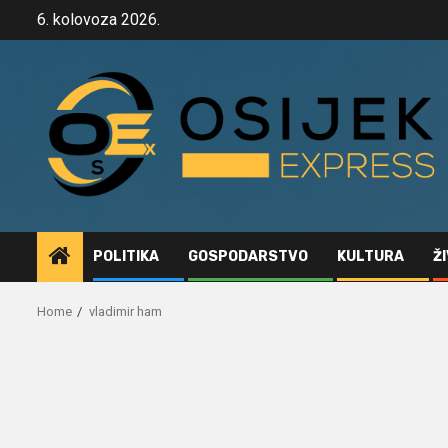
Skip
6. kolovoza 2026.
to
content
POLITIKA
GOSPODARSTVO
KULTURA
Ž
Home
vladimir ham