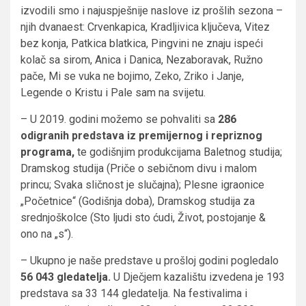
izvodili smo i najuspješnije naslove iz prošlih sezona –
njih dvanaest: Crvenkapica, Kradljivica ključeva, Vitez
bez konja, Patkica blatkica, Pingvini ne znaju ispeći
kolač sa sirom, Anica i Danica, Nezaboravak, Ružno
pače, Mi se vuka ne bojimo, Zeko, Zriko i Janje,
Legende o Kristu i Pale sam na svijetu.
– U 2019. godini možemo se pohvaliti sa
286
odigranih predstava iz premijernog i repriznog
programa,
te godišnjim produkcijama Baletnog studija;
Dramskog studija (Priče o sebičnom divu i malom
princu; Svaka sličnost je slučajna); Plesne igraonice
„Početnice“ (Godišnja doba), Dramskog studija za
srednjoškolce (Sto ljudi sto ćudi, Život, postojanje &
ono na „s“).
– Ukupno je naše predstave u prošloj godini pogledalo
56 043 gledatelja.
U Dječjem kazalištu izvedena je 193
predstava sa 33 144 gledatelja. Na festivalima i