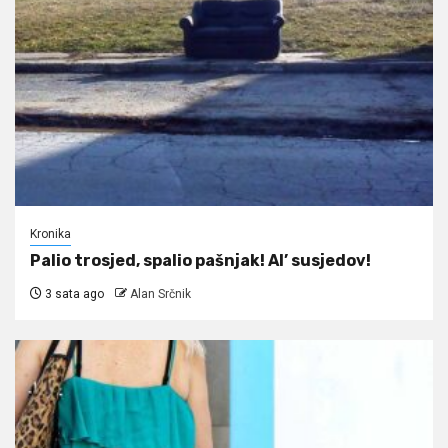
Kronika
Palio trosjed, spalio pašnjak! Al’ susjedov!
3 sata ago
Alan Srčnik