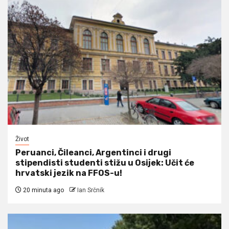
Život
Peruanci, Čileanci, Argentinci i drugi
stipendisti studenti stižu u Osijek: Učit će
hrvatski jezik na FFOS-u!
20 minuta ago
Ian Srčnik