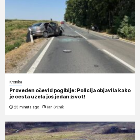
Kronika
Proveden očevid pogibije: Policija objavila kako
je cesta uzela još jedan život!
25 minuta ago
Ian Srčnik