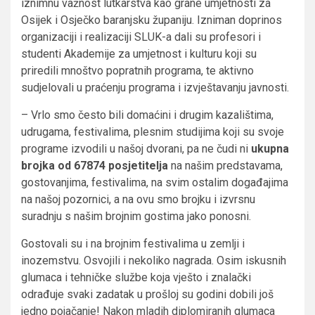
iznimnu važnost lutkarstva kao grane umjetnosti za
Osijek i Osječko baranjsku županiju. Izniman doprinos
organizaciji i realizaciji SLUK-a dali su profesori i
studenti Akademije za umjetnost i kulturu koji su
priredili mnoštvo popratnih programa, te aktivno
sudjelovali u praćenju programa i izvještavanju javnosti.
– Vrlo smo često bili domaćini i drugim kazalištima,
udrugama, festivalima, plesnim studijima koji su svoje
programe izvodili u našoj dvorani, pa ne čudi ni
ukupna
brojka od 67874 posjetitelja
na našim predstavama,
gostovanjima, festivalima, na svim ostalim događajima
na našoj pozornici, a na ovu smo brojku i izvrsnu
suradnju s našim brojnim gostima jako ponosni.
Gostovali su i na brojnim festivalima u zemlji i
inozemstvu. Osvojili i nekoliko nagrada. Osim iskusnih
glumaca i tehničke službe koja vješto i znalački
odrađuje svaki zadatak u prošloj su godini dobili još
jedno pojačanje! Nakon mladih diplomiranih glumaca