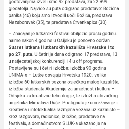
gostovanjima izveli smo 93 predstava, za 22 899
gledatelja. Najviše su puta odigrane predstave: Božićna
panika (46) koju smo izvodili uoči Božića, predstava
Nezaboravak (35), te predstava Crvenkapica (30).
– Značajan je lutkarski festival obilježio prošlu godinu,
naime nakon 4 godine u Osijeku je ponovno održan
Susret lutkara i lutkarskih kazališta Hrvatske i to
po 27. puta.
U četiri je dana odigrano 17 predstava, 13
u natjecateljskoj konkurenciji i 4 u off programu.
Postavljene su i četiri izložbe: izložba 90 godina
UNIMA-e – Lutke osvajaju Hrvatsku 1920.; velika
izložba 60 lutkarskih sezona osječkog malog kazališta,
izložba studenata Akademije za umjetnost i kulturu –
Odsjeka za kreativne tehnologije, te izložba slovačkog
umjetnika Miroslava Duše. Postignuto je umrežavanje i
kreativna i intelektualna razmjena vezana uz kazalište –
kroz razgovore, radionice, izložbe, predstave na
festivalu, a domaćinstvom SLUK-a ukazano je na