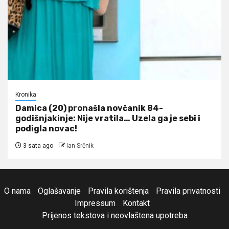
Kronika
Damica (20) pronašla novčanik 84-
godišnjakinje: Nije vratila… Uzela ga je sebi i
podigla novac!
3 sata ago
Ian Srčnik
O nama
Oglašavanje
Pravila korištenja
Pravila privatnosti
Impressum
Kontakt
Prijenos tekstova i neovlaštena upotreba