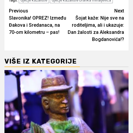
dječje kazalište
dječje kazalište branka mihaljevića
Tags:
Post
Previous
Next
Slavonika! OPREZ! Između
Šojat kaže: Nije sve na
navigation
Đakova i Sredanaca, na
roditeljima, ali i ukazuje:
70-om kilometru – pas!
Dan žalosti za Aleksandra
Bogdanovića!?
VIŠE IZ KATEGORIJE