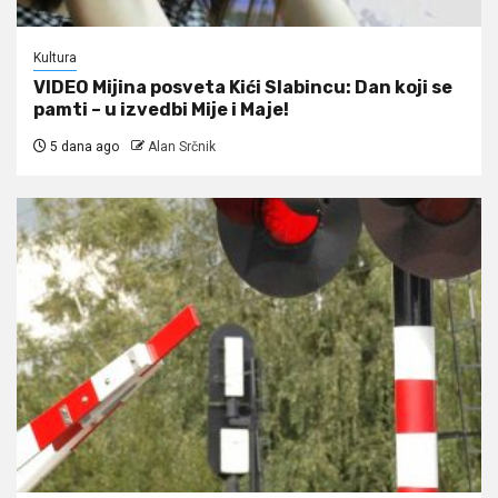
Kultura
VIDEO Mijina posveta Kići Slabincu: Dan koji se
pamti – u izvedbi Mije i Maje!
5 dana ago
Alan Srčnik