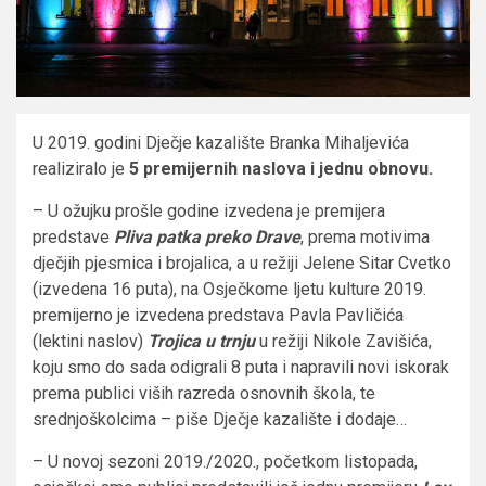
U 2019. godini Dječje kazalište Branka Mihaljevića
realiziralo je
5 premijernih naslova i jednu obnovu.
– U ožujku prošle godine izvedena je premijera
predstave
Pliva patka preko Drave
, prema motivima
dječjih pjesmica i brojalica, a u režiji Jelene Sitar Cvetko
(izvedena 16 puta), na Osječkome ljetu kulture 2019.
premijerno je izvedena predstava Pavla Pavličića
(lektini naslov)
Trojica u trnju
u režiji Nikole Zavišića,
koju smo do sada odigrali 8 puta i napravili novi iskorak
prema publici viših razreda osnovnih škola, te
srednjoškolcima – piše Dječje kazalište i dodaje…
– U novoj sezoni 2019./2020., početkom listopada,