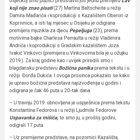
osječkoj smo publici predstavili još jednu premijeru
Lav
koji nije znao pisati
(27) Martina Baltscheita u režiji
Damira Mađarića i koprodukciji s Kazalištem Oberon iz
Koprivnice, a isti taj mjesec u Osijeku je odigrana
premijera mjuzikla za djecu
Pepeljuga
(23), prema
motivima bajke Charlesa Perraulta u režiji Vladimira
Andrića i koprodukciji s Gradskim kazalištem Joza
Ivakić Vinkovci (premijera u Vinkovcima bila je u ožujku
2019.). Za kraj godine kao i uvijek priredili smo i
blagdansku predstavu
Božićna panika
prema tekstu i u
režiji Đorđa Dukića. I ovoga prosinca pokazalo se kako
je upravo božićna predstava najizvođenija u godini i
odigrana je čak 46 puta u 20-tak dana.
– U travnju 2019. obnovljena je uspješnica prema tekstu
Konstantina Fedorova i u režiji Ljudmile Fedorove
Uspavanka za mišića,
te smo ju, u prošloj godini,
odigrali 17 puta.
– Uz premijerne predstave, na pozornici Kazališta,